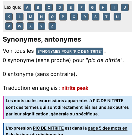
Lexique:
A
B
C
D
E
F
G
H
I
J
K
L
M
N
O
P
Q
R
S
T
U
V
W
X
Y
Z
Synonymes, antonymes
Voir tous les
.
SYNONYMES POUR "PIC DE NITRITE"
0 synonyme (sens proche) pour "
pic de nitrite
".
0 antonyme (sens contraire).
Traduction en anglais :
nitrite peak
Les mots ou les expressions apparentés à PIC DE NITRITE
sont des termes qui sont directement liés les uns aux autres
par leur signification, générale ou spécifique.
L'expression
PIC DE NITRITE
est dans la
page 5 des mots en
P
du lexique du dictionnaire.