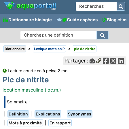
Dictionnaire biologie
Guide espèces
Blog et m
>
>
Dictionnaire
Lexique mots en P
pic de nitrite
Partager :
Lecture courte en à peine 2 mn.
Pic de nitrite
locution masculine (loc.m.)
Sommaire :
|
|
|
Définition
Explications
Synonymes
|
|
Mots à proximité
En rapport