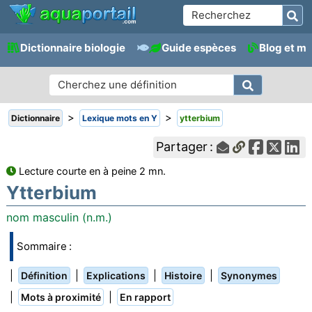
Dictionnaire biologie
Guide espèces
Blog et m
>
>
Dictionnaire
Lexique mots en Y
ytterbium
Partager :
Lecture courte en à peine 2 mn.
Ytterbium
nom masculin (n.m.)
Sommaire :
|
|
|
|
Définition
Explications
Histoire
Synonymes
|
|
Mots à proximité
En rapport