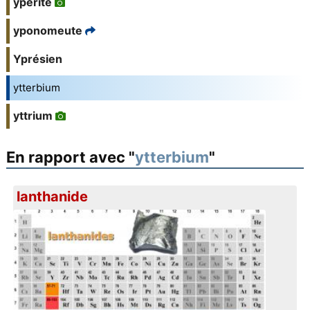
ypérite
yponomeute
Yprésien
ytterbium
yttrium
En rapport avec "
ytterbium
"
lanthanide