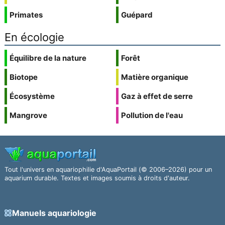
Primates
Guépard
En écologie
Équilibre de la nature
Forêt
Biotope
Matière organique
Écosystème
Gaz à effet de serre
Mangrove
Pollution de l'eau
Tout l'univers en aquariophilie d'AquaPortail (© 2006–2026) pour un
aquarium durable. Textes et images soumis à droits d'auteur.
Manuels aquariologie