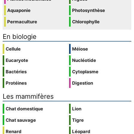
Aquaponie
Photosynthèse
Permaculture
Chlorophylle
En biologie
Cellule
Méiose
Eucaryote
Nucléotide
Bactéries
Cytoplasme
Protéines
Digestion
Les mammifères
Chat domestique
Lion
Chat sauvage
Tigre
Renard
Léopard