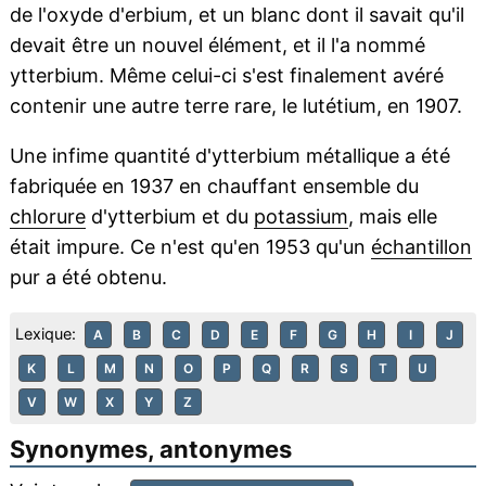
de l'oxyde d'erbium, et un blanc dont il savait qu'il
devait être un nouvel élément, et il l'a nommé
ytterbium. Même celui-ci s'est finalement avéré
contenir une autre terre rare, le lutétium, en 1907.
Une infime quantité d'ytterbium métallique a été
fabriquée en 1937 en chauffant ensemble du
chlorure
d'ytterbium et du
potassium
, mais elle
était impure. Ce n'est qu'en 1953 qu'un
échantillon
pur a été obtenu.
Lexique:
A
B
C
D
E
F
G
H
I
J
K
L
M
N
O
P
Q
R
S
T
U
V
W
X
Y
Z
Synonymes, antonymes