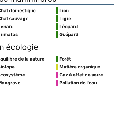
Chat domestique
Lion
Chat sauvage
Tigre
Renard
Léopard
Primates
Guépard
n écologie
quilibre de la nature
Forêt
Biotope
Matière organique
Écosystème
Gaz à effet de serre
Mangrove
Pollution de l'eau