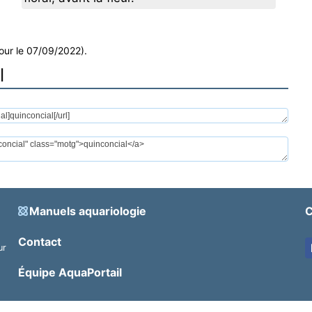
jour le 07/09/2022).
l
Manuels aquariologie
C
Contact
ur
.
Équipe AquaPortail