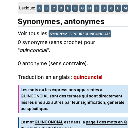
Lexique:
A
B
C
D
E
F
G
H
I
J
K
L
M
Synonymes, antonymes
Voir tous les
.
SYNONYMES POUR "QUINCONCIAL"
0 synonyme (sens proche) pour
"
quinconcial
".
0 antonyme (sens contraire).
Traduction en anglais :
quincuncial
Les mots ou les expressions apparentés à
QUINCONCIAL sont des termes qui sont directement
liés les uns aux autres par leur signification, générale
ou spécifique.
Le mot
QUINCONCIAL
est dans la
page 1 des mots en Q