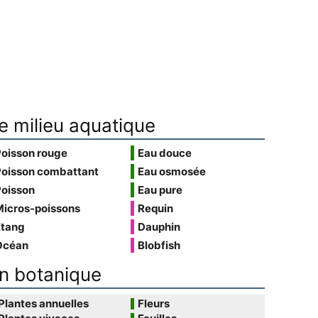
e milieu aquatique
Poisson rouge
Eau douce
Poisson combattant
Eau osmosée
Poisson
Eau pure
Micros-poissons
Requin
Étang
Dauphin
Océan
Blobfish
n botanique
Plantes annuelles
Fleurs