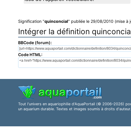
Signification "
quinconcial
" publiée le 29/08/2010 (mise à 
Intégrer la définition quinconcia
BBCode (forum):
Code HTML:
Tout l'univers en aquariophilie d'AquaPortail (© 2006–2026) po
un aquarium durable. Textes et images soumis à droits d'auteur