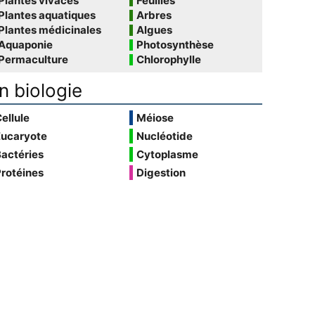
Plantes vivaces
Feuilles
Plantes aquatiques
Arbres
Plantes médicinales
Algues
Aquaponie
Photosynthèse
Permaculture
Chlorophylle
n biologie
ellule
Méiose
Eucaryote
Nucléotide
actéries
Cytoplasme
rotéines
Digestion