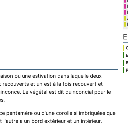
E
C
B
P
oraison ou une
estivation
dans laquelle deux
recouverts et un est à la fois recouvert et
nconce. Le végétal est dit quinconcial pour le
es.
ice
pentamère
ou d'une corolle si imbriquées que
 l'autre a un bord extérieur et un intérieur.