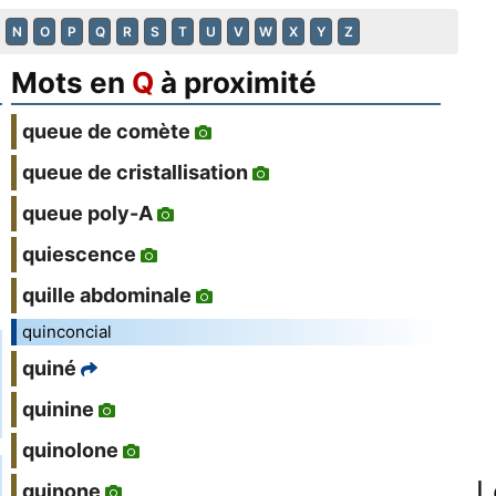
N
O
P
Q
R
S
T
U
V
W
X
Y
Z
Mots en
Q
à proximité
queue de comète
queue de cristallisation
queue poly-A
quiescence
quille abdominale
quinconcial
quiné
quinine
quinolone
L
quinone