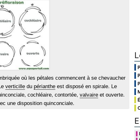
L
imbriquée où les pétales commencent à se chevaucher
 Le
verticille
du
périanthe
est disposé en spirale. Le
uinconciale, cochléaire, contortée,
valvaire
et ouverte.
ec une disposition quinconciale.
E