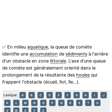
✅
En milieu
aquatique
, la queue de comète
identifie une
accumulation
de
sédiments
à l'arrière
d'un obstacle en zone
littorale
. L'axe d'une queue
de comète est généralement orienté dans le
prolongement de la résultante des
houles
qui
frappent l'obstacle (écueil, îlot, île...).
Lexique:
A
B
C
D
E
F
G
H
I
J
K
L
M
N
O
P
Q
R
S
T
U
V
W
X
Y
Z