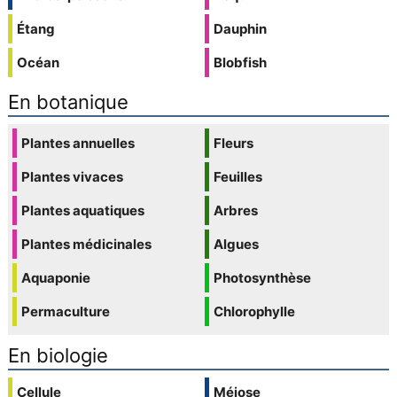
Étang
Dauphin
Océan
Blobfish
En botanique
Plantes annuelles
Fleurs
Plantes vivaces
Feuilles
Plantes aquatiques
Arbres
Plantes médicinales
Algues
Aquaponie
Photosynthèse
Permaculture
Chlorophylle
En biologie
Cellule
Méiose