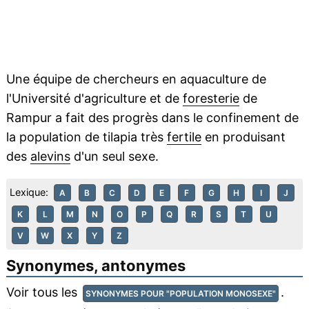
Une équipe de chercheurs en aquaculture de
l'Université d'agriculture et de
foresterie
de
Rampur a fait des progrès dans le confinement de
la population de tilapia très
fertile
en produisant
des
alevins
d'un seul sexe.
Lexique:
A
B
C
D
E
F
G
H
I
J
K
L
M
N
O
P
Q
R
S
T
U
V
W
X
Y
Z
Synonymes, antonymes
Voir tous les
.
SYNONYMES POUR "POPULATION MONOSEXE"