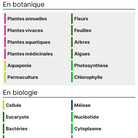
En botanique
Plantes annuelles
Fleurs
Plantes vivaces
Feuilles
Plantes aquatiques
Arbres
Plantes médicinales
Algues
Aquaponie
Photosynthèse
Permaculture
Chlorophylle
En biologie
Cellule
Méiose
Eucaryote
Nucléotide
Bactéries
Cytoplasme