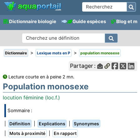
Dictionnaire biologie
Guide espèces
Blog et m
>
>
Dictionnaire
Lexique mots en P
population monosexe
Partager :
Lecture courte en à peine 2 mn.
Population monosexe
locution féminine (loc.f.)
Sommaire :
|
|
|
Définition
Explications
Synonymes
|
|
Mots à proximité
En rapport