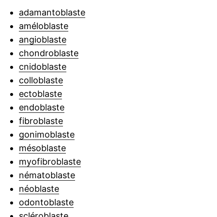
adamantoblaste
améloblaste
angioblaste
chondroblaste
cnidoblaste
colloblaste
ectoblaste
endoblaste
fibroblaste
gonimoblaste
mésoblaste
myofibroblaste
nématoblaste
néoblaste
odontoblaste
scléroblaste