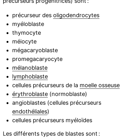
précurseurs progénitrices) sont :
précurseur des
oligodendrocytes
myéloblaste
thymocyte
méiocyte
mégacaryoblaste
promegacaryocyte
mélanoblaste
lymphoblaste
cellules précurseurs de la
moelle osseuse
érythroblaste
(normoblaste)
angioblastes (cellules précurseurs
endothéliales
)
cellules précurseurs myéloïdes
Les différents types de blastes sont :