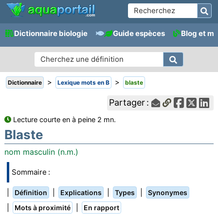
Dictionnaire biologie
Guide espèces
Blog et m
>
>
Dictionnaire
Lexique mots en B
blaste
Partager :
Lecture courte en à peine 2 mn.
Blaste
nom masculin (n.m.)
Sommaire :
|
|
|
|
Définition
Explications
Types
Synonymes
|
|
Mots à proximité
En rapport