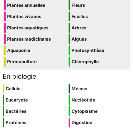
Plantes annuelles
Fleurs
Plantes vivaces
Feuilles
Plantes aquatiques
Arbres
Plantes médicinales
Algues
Aquaponie
Photosynthèse
Permaculture
Chlorophylle
En biologie
Cellule
Méiose
Eucaryote
Nucléotide
Bactéries
Cytoplasme
Protéines
Digestion