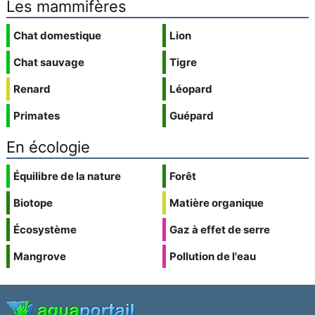
Les mammifères
Chat domestique
Lion
Chat sauvage
Tigre
Renard
Léopard
Primates
Guépard
En écologie
Équilibre de la nature
Forêt
Biotope
Matière organique
Écosystème
Gaz à effet de serre
Mangrove
Pollution de l'eau