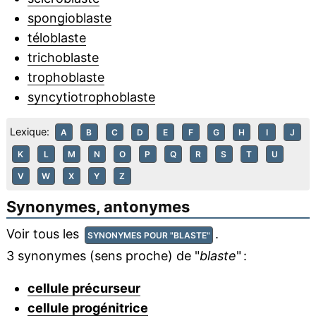
spongioblaste
téloblaste
trichoblaste
trophoblaste
syncytiotrophoblaste
Lexique:
A
B
C
D
E
F
G
H
I
J
K
L
M
N
O
P
Q
R
S
T
U
V
W
X
Y
Z
Synonymes, antonymes
Voir tous les
.
SYNONYMES POUR "BLASTE"
3 synonymes (sens proche) de "
blaste
" :
cellule précurseur
cellule progénitrice