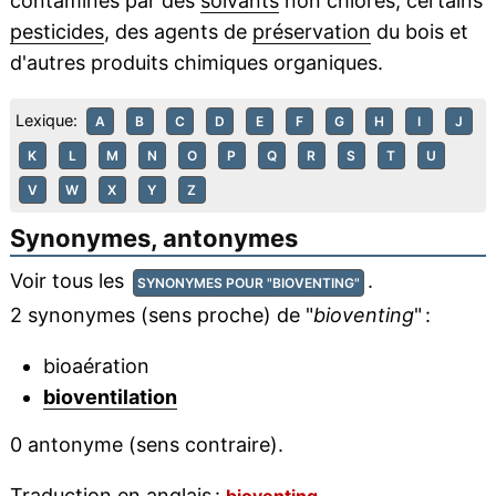
contaminés par des
solvants
non chlorés, certains
pesticides
, des agents de
préservation
du bois et
d'autres produits chimiques organiques.
Lexique:
A
B
C
D
E
F
G
H
I
J
K
L
M
N
O
P
Q
R
S
T
U
V
W
X
Y
Z
Synonymes, antonymes
Voir tous les
.
SYNONYMES POUR "BIOVENTING"
2 synonymes (sens proche) de "
bioventing
" :
bioaération
bioventilation
0 antonyme (sens contraire).
Traduction en anglais :