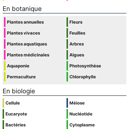
En botanique
Plantes annuelles
Fleurs
Plantes vivaces
Feuilles
Plantes aquatiques
Arbres
Plantes médicinales
Algues
Aquaponie
Photosynthèse
Permaculture
Chlorophylle
En biologie
Cellule
Méiose
Eucaryote
Nucléotide
Bactéries
Cytoplasme