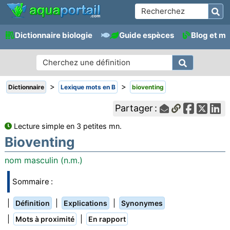
Dictionnaire biologie
Guide espèces
Blog et m
>
>
Dictionnaire
Lexique mots en B
bioventing
Partager :
Lecture simple en 3 petites mn.
Bioventing
nom masculin (n.m.)
Sommaire :
|
|
|
Définition
Explications
Synonymes
|
|
Mots à proximité
En rapport