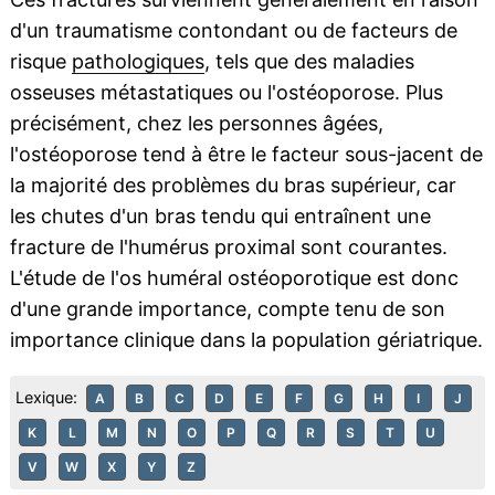
d'un traumatisme contondant ou de facteurs de
risque
pathologiques
, tels que des maladies
osseuses métastatiques ou l'ostéoporose. Plus
précisément, chez les personnes âgées,
l'ostéoporose tend à être le facteur sous-jacent de
la majorité des problèmes du bras supérieur, car
les chutes d'un bras tendu qui entraînent une
fracture de l'humérus proximal sont courantes.
L'étude de l'os huméral ostéoporotique est donc
d'une grande importance, compte tenu de son
importance clinique dans la population gériatrique.
Lexique:
A
B
C
D
E
F
G
H
I
J
K
L
M
N
O
P
Q
R
S
T
U
V
W
X
Y
Z