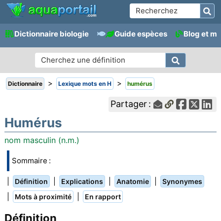
Dictionnaire biologie
Guide espèces
Blog et m
>
>
Dictionnaire
Lexique mots en H
humérus
Partager :
Humérus
nom masculin (n.m.)
Sommaire :
|
|
|
|
Définition
Explications
Anatomie
Synonymes
|
|
Mots à proximité
En rapport
Définition