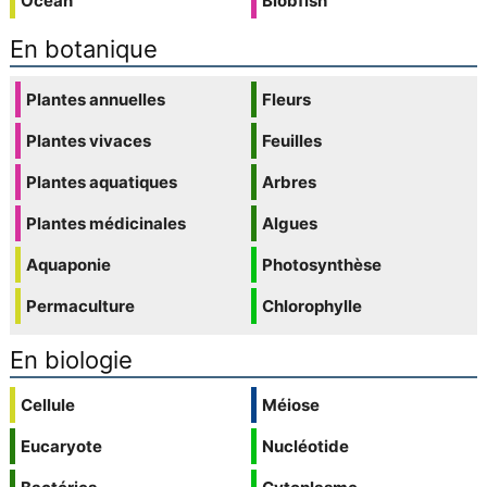
Océan
Blobfish
En botanique
Plantes annuelles
Fleurs
Plantes vivaces
Feuilles
Plantes aquatiques
Arbres
Plantes médicinales
Algues
Aquaponie
Photosynthèse
Permaculture
Chlorophylle
En biologie
Cellule
Méiose
Eucaryote
Nucléotide