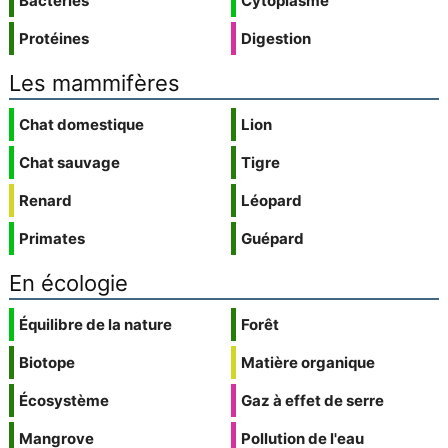
Bactéries
Cytoplasme
Protéines
Digestion
Les mammifères
Chat domestique
Lion
Chat sauvage
Tigre
Renard
Léopard
Primates
Guépard
En écologie
Équilibre de la nature
Forêt
Biotope
Matière organique
Écosystème
Gaz à effet de serre
Mangrove
Pollution de l'eau