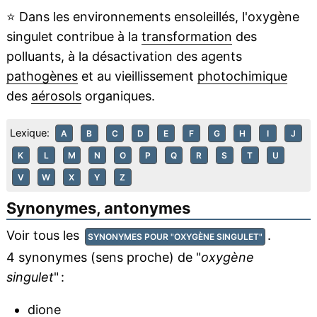
⭐
Dans les environnements ensoleillés, l'oxygène
singulet contribue à la
transformation
des
polluants, à la désactivation des agents
pathogènes
et au vieillissement
photochimique
des
aérosols
organiques.
Lexique:
A
B
C
D
E
F
G
H
I
J
K
L
M
N
O
P
Q
R
S
T
U
V
W
X
Y
Z
Synonymes, antonymes
Voir tous les
.
SYNONYMES POUR "OXYGÈNE SINGULET"
4 synonymes (sens proche) de "
oxygène
singulet
" :
dione