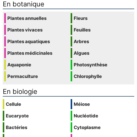
En botanique
Plantes annuelles
Fleurs
Plantes vivaces
Feuilles
Plantes aquatiques
Arbres
Plantes médicinales
Algues
Aquaponie
Photosynthèse
Permaculture
Chlorophylle
En biologie
Cellule
Méiose
Eucaryote
Nucléotide
Bactéries
Cytoplasme