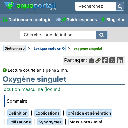
Dictionnaire biologie
Guide espèces
Blog et m
>
>
Dictionnaire
Lexique mots en O
oxygène singulet
Partager :
Lecture courte en à peine 2 mn.
Oxygène singulet
locution masculine (loc.m.)
Sommaire :
|
|
|
Définition
Explications
Création et génération
|
|
|
Utilisations
Synonymes
Mots à proximité