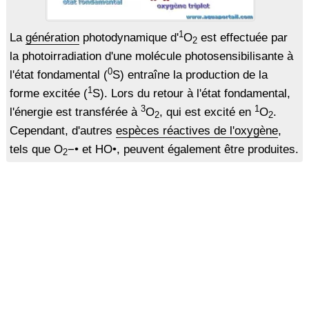
1
La
génération
photodynamique d'
O
est effectuée par
2
la photoirradiation d'une molécule photosensibilisante à
0
l'état fondamental (
S) entraîne la production de la
1
forme excitée (
S). Lors du retour à l'état fondamental,
3
1
l'énergie est transférée à
O
, qui est excité en
O
.
2
2
Cependant, d'autres
espèces réactives de l'oxygène
,
tels que O
−• et HO•, peuvent également être produites.
2