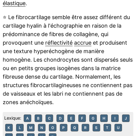
élastique
.
⭐
Le fibrocartilage semble être assez différent du
cartilage hyalin à l'échographie en raison de la
prédominance de fibres de collagène, qui
provoquent une
réflectivité
accrue
et produisent
une texture hyperéchogène de manière
homogène. Les chondrocytes sont dispersés seuls
ou en petits groupes isogènes dans la matrice
fibreuse dense du cartilage. Normalement, les
structures fibrocartilagineuses ne contiennent pas
de vaisseaux et les labri ne contiennent pas de
zones anéchoïques.
Lexique:
A
B
C
D
E
F
G
H
I
J
K
L
M
N
O
P
Q
R
S
T
U