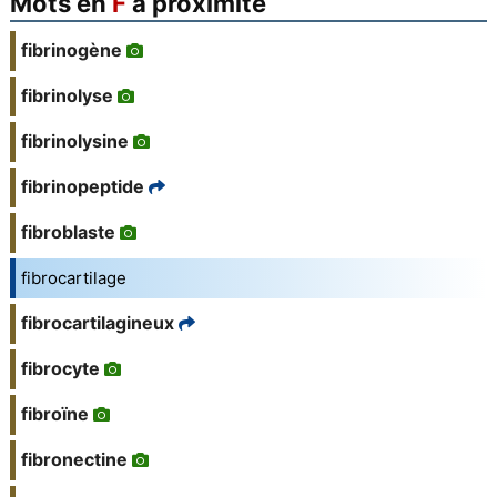
Mots en
F
à proximité
fibrinogène
fibrinolyse
fibrinolysine
fibrinopeptide
fibroblaste
fibrocartilage
fibrocartilagineux
fibrocyte
fibroïne
fibronectine