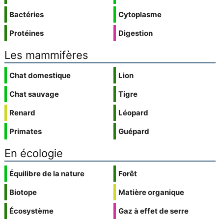
Bactéries
Cytoplasme
Protéines
Digestion
Les mammifères
Chat domestique
Lion
Chat sauvage
Tigre
Renard
Léopard
Primates
Guépard
En écologie
Équilibre de la nature
Forêt
Biotope
Matière organique
Écosystème
Gaz à effet de serre