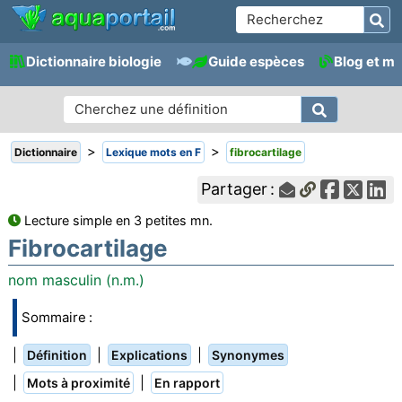
Dictionnaire biologie
Guide espèces
Blog et m
>
>
Dictionnaire
Lexique mots en F
fibrocartilage
Partager :
Lecture simple en 3 petites mn.
Fibrocartilage
nom masculin (n.m.)
Sommaire :
|
|
|
Définition
Explications
Synonymes
|
|
Mots à proximité
En rapport