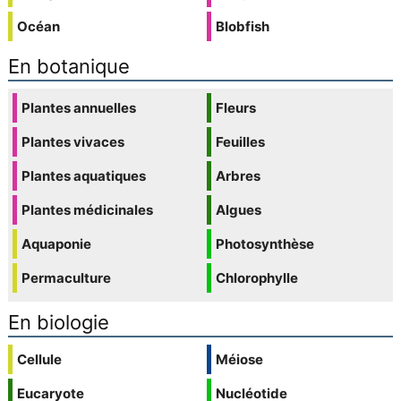
Océan
Blobfish
En botanique
Plantes annuelles
Fleurs
Plantes vivaces
Feuilles
Plantes aquatiques
Arbres
Plantes médicinales
Algues
Aquaponie
Photosynthèse
Permaculture
Chlorophylle
En biologie
Cellule
Méiose
Eucaryote
Nucléotide