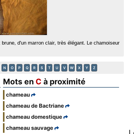
brune, d'un marron clair, très élégant. Le chamoiseur
N
O
P
Q
R
S
T
U
V
W
X
Y
Z
Mots en
C
à proximité
chameau
chameau de Bactriane
chameau domestique
chameau sauvage
L