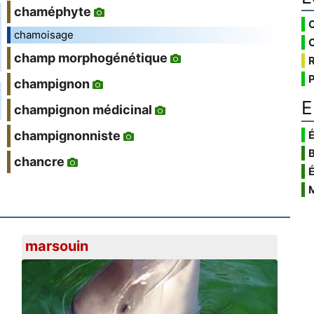
chaméphyte
chamoisage
champ morphogénétique
champignon
E
champignon médicinal
É
champignonniste
chancre
marsouin