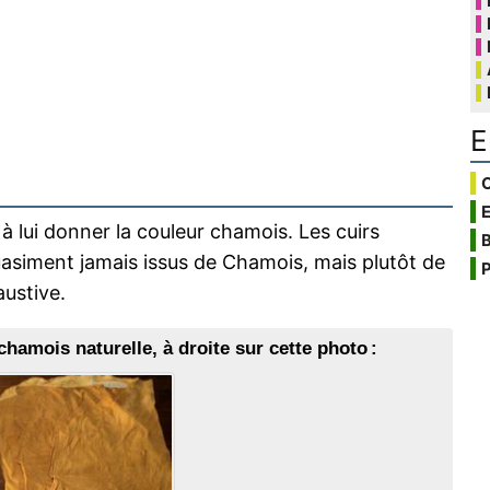
E
C
à lui donner la couleur chamois. Les cuirs
B
uasiment jamais issus de Chamois, mais plutôt de
P
austive.
mois naturelle, à droite sur cette photo :