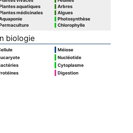
Plantes vivaces
Feuilles
Plantes aquatiques
Arbres
Plantes médicinales
Algues
Aquaponie
Photosynthèse
Permaculture
Chlorophylle
n biologie
ellule
Méiose
Eucaryote
Nucléotide
actéries
Cytoplasme
rotéines
Digestion