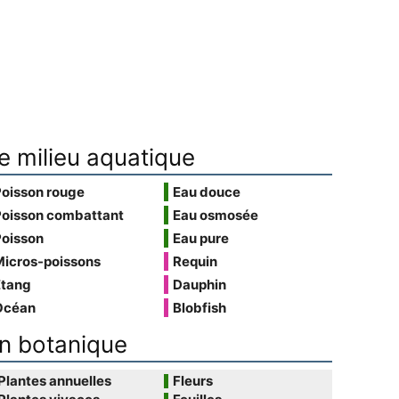
e milieu aquatique
Poisson rouge
Eau douce
Poisson combattant
Eau osmosée
Poisson
Eau pure
Micros-poissons
Requin
Étang
Dauphin
Océan
Blobfish
n botanique
Plantes annuelles
Fleurs