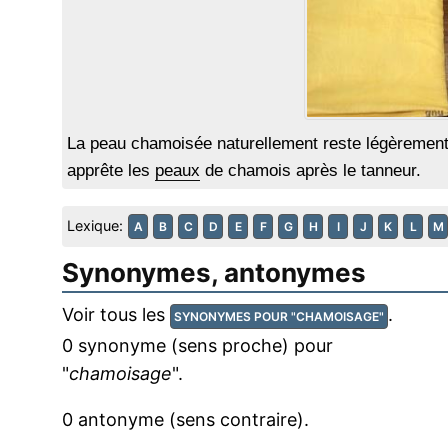
La peau chamoisée naturellement reste légèrement 
apprête les
peaux
de chamois après le tanneur.
Lexique:
A
B
C
D
E
F
G
H
I
J
K
L
M
Synonymes, antonymes
Voir tous les
.
SYNONYMES POUR "CHAMOISAGE"
0 synonyme (sens proche) pour
"
chamoisage
".
0 antonyme (sens contraire).