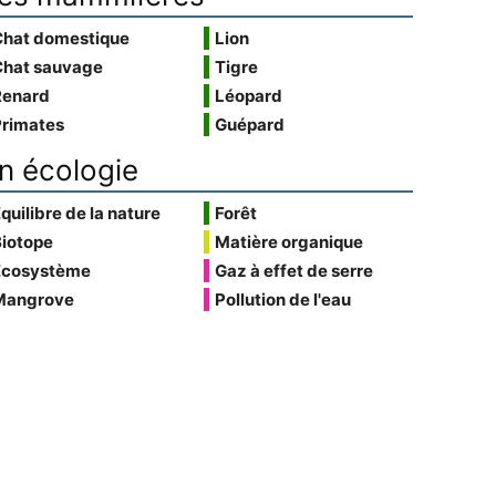
Chat domestique
Lion
Chat sauvage
Tigre
Renard
Léopard
Primates
Guépard
n écologie
quilibre de la nature
Forêt
Biotope
Matière organique
Écosystème
Gaz à effet de serre
Mangrove
Pollution de l'eau