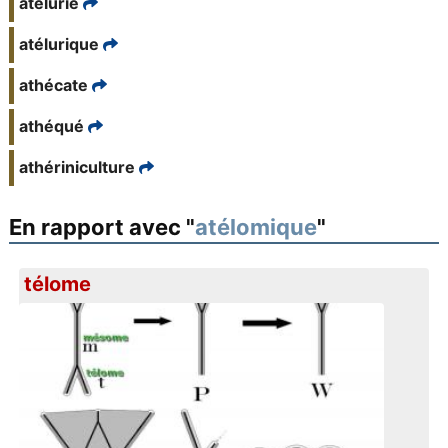
atélurie
atélurique
athécate
athéqué
athériniculture
En rapport avec "
atélomique
"
télome