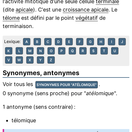
l'activité mitotique d'une seule cellule
terminale
(dite
apicale
). C'est une
croissance apicale
. Le
télome
est défini par le point
végétatif
de
terminaison.
Lexique:
A
B
C
D
E
F
G
H
I
J
K
L
M
N
O
P
Q
R
S
T
U
V
W
X
Y
Z
Synonymes, antonymes
Voir tous les
.
SYNONYMES POUR "ATÉLOMIQUE"
0 synonyme (sens proche) pour "
atélomique
".
1 antonyme (sens contraire) :
télomique