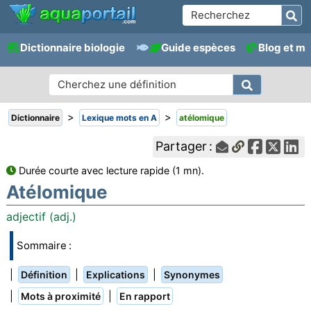
Dictionnaire biologie
Guide espèces
Blog et m
>
>
Dictionnaire
Lexique mots en A
atélomique
Partager :
Durée courte avec lecture rapide (1 mn).
Atélomique
adjectif (adj.)
Sommaire :
|
|
|
Définition
Explications
Synonymes
|
|
Mots à proximité
En rapport