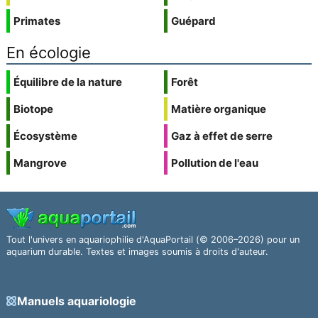
Primates
Guépard
En écologie
Équilibre de la nature
Forêt
Biotope
Matière organique
Écosystème
Gaz à effet de serre
Mangrove
Pollution de l'eau
Tout l'univers en aquariophilie d'AquaPortail (© 2006–2026) pour un
aquarium durable. Textes et images soumis à droits d'auteur.
Manuels aquariologie