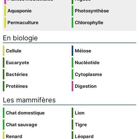
Aquaponie
Photosynthèse
Permaculture
Chlorophylle
En biologie
Cellule
Méiose
Eucaryote
Nucléotide
Bactéries
Cytoplasme
Protéines
Digestion
Les mammifères
Chat domestique
Lion
Chat sauvage
Tigre
Renard
Léopard