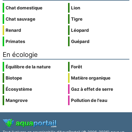
Chat domestique
Lion
Chat sauvage
Tigre
Renard
Léopard
Primates
Guépard
En écologie
Équilibre de la nature
Forêt
Biotope
Matière organique
Écosystème
Gaz à effet de serre
Mangrove
Pollution de l'eau