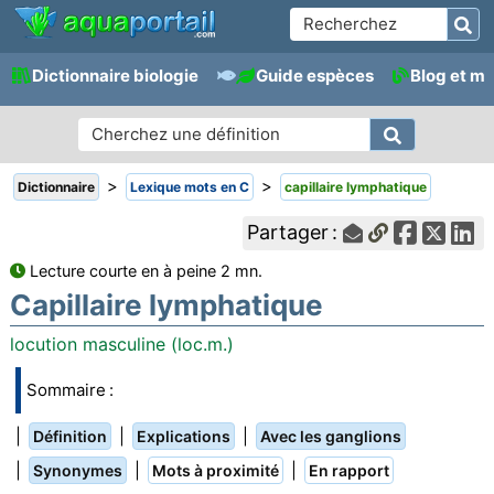
Dictionnaire biologie
Guide espèces
Blog et m
>
>
Dictionnaire
Lexique mots en C
capillaire lymphatique
Partager :
Lecture courte en à peine 2 mn.
Capillaire lymphatique
locution masculine (loc.m.)
Sommaire :
|
|
|
Définition
Explications
Avec les ganglions
|
|
|
Synonymes
Mots à proximité
En rapport