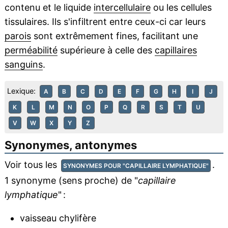
contenu et le liquide
intercellulaire
ou les cellules
tissulaires. Ils s'infiltrent entre ceux-ci car leurs
parois
sont extrêmement fines, facilitant une
perméabilité
supérieure à celle des
capillaires
sanguins
.
Lexique:
A
B
C
D
E
F
G
H
I
J
K
L
M
N
O
P
Q
R
S
T
U
V
W
X
Y
Z
Synonymes, antonymes
Voir tous les
.
SYNONYMES POUR "CAPILLAIRE LYMPHATIQUE"
1 synonyme (sens proche) de "
capillaire
lymphatique
" :
vaisseau chylifère