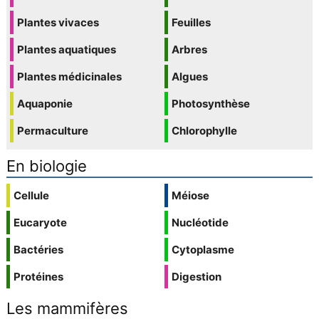
Plantes vivaces
Feuilles
Plantes aquatiques
Arbres
Plantes médicinales
Algues
Aquaponie
Photosynthèse
Permaculture
Chlorophylle
En biologie
Cellule
Méiose
Eucaryote
Nucléotide
Bactéries
Cytoplasme
Protéines
Digestion
Les mammifères