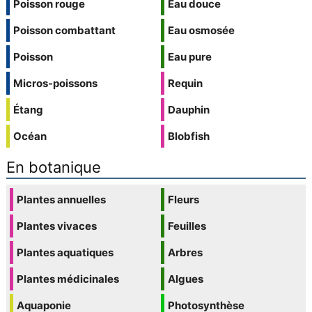
Poisson rouge
Eau douce
Poisson combattant
Eau osmosée
Poisson
Eau pure
Micros-poissons
Requin
Étang
Dauphin
Océan
Blobfish
En botanique
Plantes annuelles
Fleurs
Plantes vivaces
Feuilles
Plantes aquatiques
Arbres
Plantes médicinales
Algues
Aquaponie
Photosynthèse