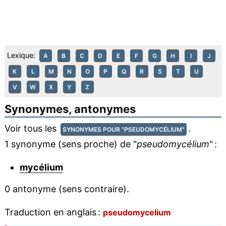
Lexique:
A
B
C
D
E
F
G
H
I
J
K
L
M
N
O
P
Q
R
S
T
U
V
W
X
Y
Z
Synonymes, antonymes
Voir tous les
.
SYNONYMES POUR "PSEUDOMYCÉLIUM"
1 synonyme (sens proche) de "
pseudomycélium
" :
mycélium
0 antonyme (sens contraire).
Traduction en anglais :
pseudomycelium