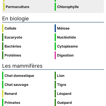
Permaculture
Chlorophylle
En biologie
Cellule
Méiose
Eucaryote
Nucléotide
Bactéries
Cytoplasme
Protéines
Digestion
Les mammifères
Chat domestique
Lion
Chat sauvage
Tigre
Renard
Léopard
Primates
Guépard