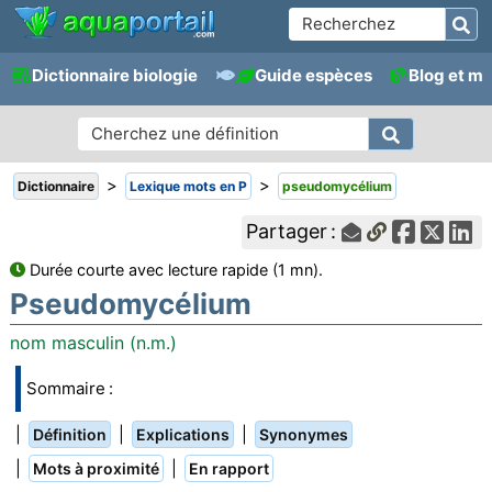
Dictionnaire biologie
Guide espèces
Blog et m
>
>
Dictionnaire
Lexique mots en P
pseudomycélium
Partager :
Durée courte avec lecture rapide (1 mn).
Pseudomycélium
nom masculin (n.m.)
Sommaire :
|
|
|
Définition
Explications
Synonymes
|
|
Mots à proximité
En rapport