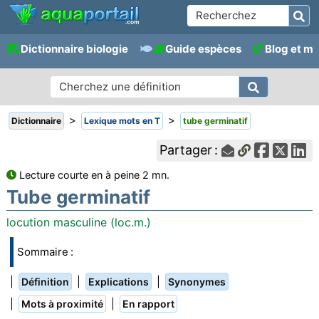
Dictionnaire biologie
Guide espèces
Blog et m
>
>
Dictionnaire
Lexique mots en T
tube germinatif
Partager :
Lecture courte en à peine 2 mn.
Tube germinatif
locution masculine (loc.m.)
Sommaire :
|
|
|
Définition
Explications
Synonymes
|
|
Mots à proximité
En rapport