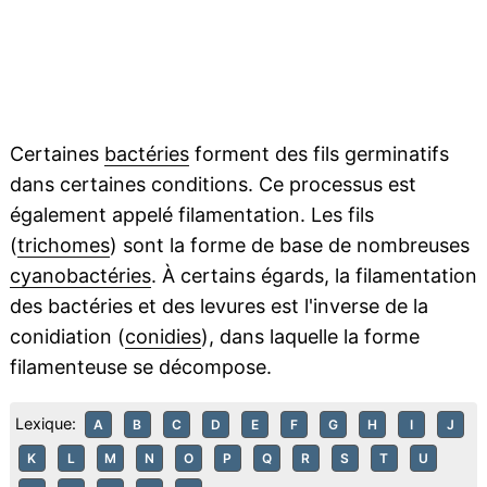
Certaines
bactéries
forment des fils germinatifs
dans certaines conditions. Ce processus est
également appelé filamentation. Les fils
(
trichomes
) sont la forme de base de nombreuses
cyanobactéries
. À certains égards, la filamentation
des bactéries et des levures est l'inverse de la
conidiation (
conidies
), dans laquelle la forme
filamenteuse se décompose.
Lexique:
A
B
C
D
E
F
G
H
I
J
K
L
M
N
O
P
Q
R
S
T
U