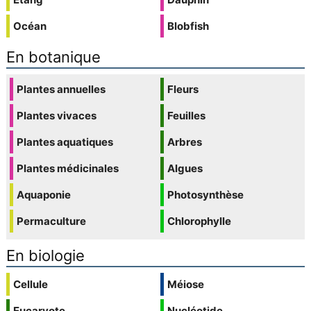
Océan
Blobfish
En botanique
Plantes annuelles
Fleurs
Plantes vivaces
Feuilles
Plantes aquatiques
Arbres
Plantes médicinales
Algues
Aquaponie
Photosynthèse
Permaculture
Chlorophylle
En biologie
Cellule
Méiose
Eucaryote
Nucléotide