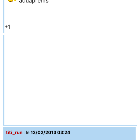
aquaprems
+1
titi_run
: le
12/02/2013 03:24