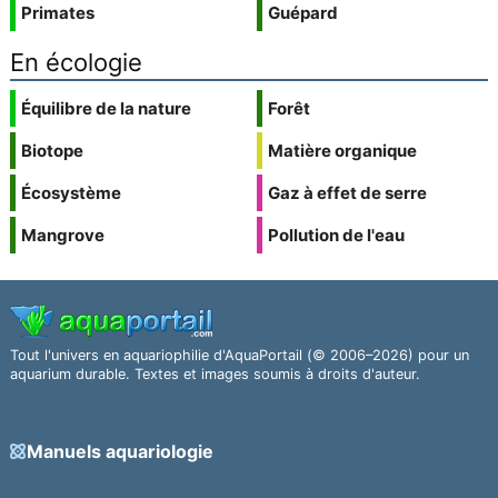
Primates
Guépard
En écologie
Équilibre de la nature
Forêt
Biotope
Matière organique
Écosystème
Gaz à effet de serre
Mangrove
Pollution de l'eau
Tout l'univers en aquariophilie d'AquaPortail (© 2006–2026) pour un
aquarium durable. Textes et images soumis à droits d'auteur.
Manuels aquariologie