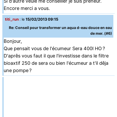
Si d'autre veule me conseiller je suis preneur.
Encore merci a vous.
titi_run
: le
15/02/2013 09:15
Re: Conseil pour transformer un aqua d-eau douce en eau
de mer. (#6)
Bonjour,
Que pensait vous de l'écumeur Sera 400l HO ?
D'aprês vous faut il que l'investisse dans le filtre
bioaxtif 250 de sera ou bien l'écumeur a t'il dêja
une pompe ?