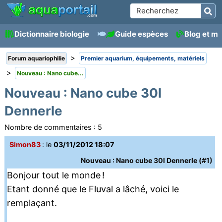
Dictionnaire biologie
Guide espèces
Blog et m
>
Forum aquariophilie
Premier aquarium, équipements, matériels
>
Nouveau : Nano cube...
Nouveau : Nano cube 30l
Dennerle
Nombre de commentaires :
5
Simon83
: le
03/11/2012 18:07
Nouveau : Nano cube 30l Dennerle (#1)
Bonjour tout le monde !
Etant donné que le Fluval a lâché, voici le
remplaçant.