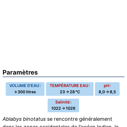
Paramètres
VOLUME D'EAU :
TEMPÉRATURE EAU :
pH :
≥ 300 litres
23 → 28 °C
8,0 → 8,5
Salinité :
1022 → 1026
Ablabys binotatus
se rencontre généralement
dans les zones occidentales de l'océan Indien, le