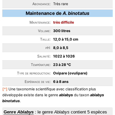
Abondance:
Très rare
Maintenance de
A. binotatus
Maintenance:
très difficile
Volume:
300 litres
Taille:
12,0 à 15,0 cm
pH:
8,0 à 8,5
Salinité:
1022 à 1026
Température:
23 à 28 °C
Type de reproduction:
Ovipare (ovulipare)
Espérance de vie:
6 à 8 ans
[*]
Une taxonomie scientifique avec classification plus
développée existe dans le genre
ablabys
du taxon
ablabys
binotatus
.
Genre
Ablabys
: le genre
Ablabys
contient 5 espèces