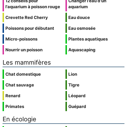
12 conseils pour
Changer l'eau d'un
l'aquarium à poisson rouge
aquarium
Crevette Red Cherry
Eau douce
Poissons pour débutant
Eau osmosée
Micro-poissons
Plantes aquatiques
Nourrir un poisson
Aquascaping
Les mammifères
Chat domestique
Lion
Chat sauvage
Tigre
Renard
Léopard
Primates
Guépard
En écologie