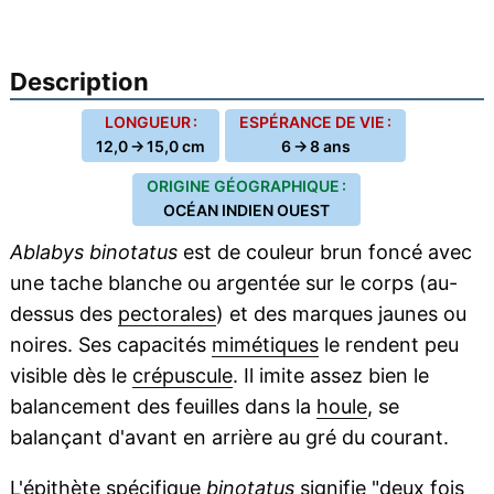
Description
LONGUEUR :
ESPÉRANCE DE VIE :
12,0 → 15,0 cm
6 → 8 ans
ORIGINE GÉOGRAPHIQUE :
OCÉAN INDIEN OUEST
Ablabys binotatus
est de couleur brun foncé avec
une tache blanche ou argentée sur le corps (au-
dessus des
pectorales
) et des marques jaunes ou
noires. Ses capacités
mimétiques
le rendent peu
visible dès le
crépuscule
. Il imite assez bien le
balancement des feuilles dans la
houle
, se
balançant d'avant en arrière au gré du courant.
L'
épithète
spécifique
binotatus
signifie "deux fois