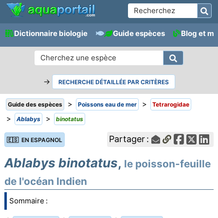
Dictionnaire biologie
Guide espèces
Blog et m
→
RECHERCHE DÉTAILLÉE PAR CRITÈRES
>
>
Guide des espèces
Poissons eau de mer
Tetrarogidae
>
>
Ablabys
binotatus
Partager :
🇪🇸 EN ESPAGNOL
Ablabys binotatus
,
le poisson-feuille
de l'océan Indien
Sommaire :