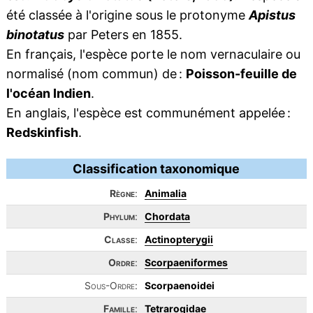
été classée à l'origine sous le protonyme
Apistus
binotatus
par Peters en 1855.
En français, l'espèce porte le nom vernaculaire ou
normalisé (nom commun) de :
Poisson-feuille de
l'océan Indien
.
En anglais, l'espèce est communément appelée :
Redskinfish
.
Classification taxonomique
Règne
:
Animalia
Phylum
:
Chordata
Classe
:
Actinopterygii
Ordre
:
Scorpaeniformes
Sous-Ordre:
Scorpaenoidei
Famille
:
Tetrarogidae