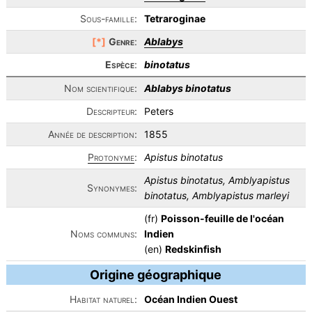
Sous-famille:
Tetraroginae
[*]
Genre
:
Ablabys
Espèce
:
binotatus
Nom scientifique:
Ablabys binotatus
Descripteur:
Peters
Année de description:
1855
Protonyme
:
Apistus binotatus
Apistus binotatus, Amblyapistus
Synonymes:
binotatus, Amblyapistus marleyi
(fr)
Poisson-feuille de l'océan
Noms communs:
Indien
(en)
Redskinfish
Origine géographique
Habitat naturel:
Océan Indien Ouest