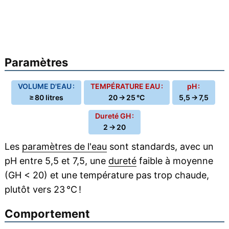
Paramètres
VOLUME D'EAU :
TEMPÉRATURE EAU :
pH :
≥ 80 litres
20 → 25 °C
5,5 → 7,5
Dureté GH :
2 → 20
Les
paramètres de l'eau
sont standards, avec un
pH entre 5,5 et 7,5, une
dureté
faible à moyenne
(GH < 20) et une température pas trop chaude,
plutôt vers 23 °C !
Comportement