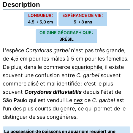
Description
LONGUEUR :
ESPÉRANCE DE VIE :
4,5 → 5,0 cm
5 → 8 ans
ORIGINE GÉOGRAPHIQUE :
BRÉSIL
L'espèce
Corydoras garbei
n'est pas très grande,
de 4,5 cm pour les
mâles
à 5 cm pour les
femelles
.
De plus, dans le commerce
aquariophile
, il existe
souvent une confusion entre
C. garbei
souvent
commercialisé et mal identifiée : c'est le plus
souvent
Corydoras difluviatilis
depuis l'état de
São Paulo qui est vendu ! Le
nez
de
C. garbei
est
l'un des plus courts du genre, ce qui permet de le
distinguer de ses
congénères
.
La possession de poissons en aquarium requiert une