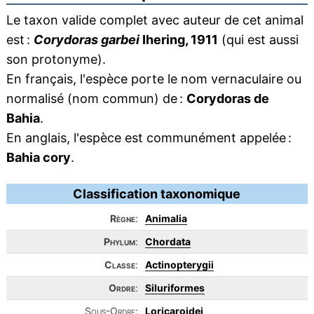
Le taxon valide complet avec auteur de cet animal
est :
Corydoras garbei
Ihering, 1911
(qui est aussi
son protonyme).
En français, l'espèce porte le nom vernaculaire ou
normalisé (nom commun) de :
Corydoras de
Bahia
.
En anglais, l'espèce est communément appelée :
Bahia cory
.
Classification taxonomique
Règne
:
Animalia
Phylum
:
Chordata
Classe
:
Actinopterygii
Ordre
:
Siluriformes
Sous-Ordre:
Loricaroidei