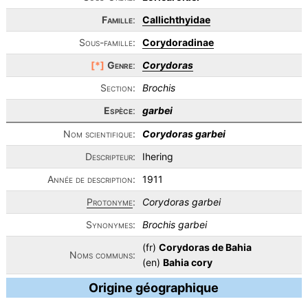
Famille
:
Callichthyidae
Sous-famille:
Corydoradinae
[*]
Genre
:
Corydoras
Section:
Brochis
Espèce
:
garbei
Nom scientifique:
Corydoras garbei
Descripteur:
Ihering
Année de description:
1911
Protonyme
:
Corydoras garbei
Synonymes:
Brochis garbei
(fr)
Corydoras de Bahia
Noms communs:
(en)
Bahia cory
Origine géographique