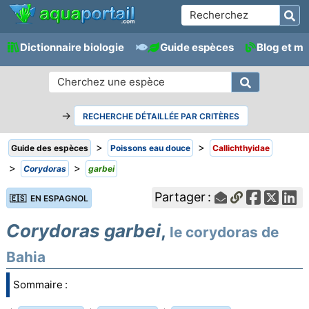
Dictionnaire biologie
Guide espèces
Blog et m
→
RECHERCHE DÉTAILLÉE PAR CRITÈRES
>
>
Guide des espèces
Poissons eau douce
Callichthyidae
>
>
Corydoras
garbei
Partager :
🇪🇸 EN ESPAGNOL
Corydoras garbei
,
le corydoras de
Bahia
Sommaire :