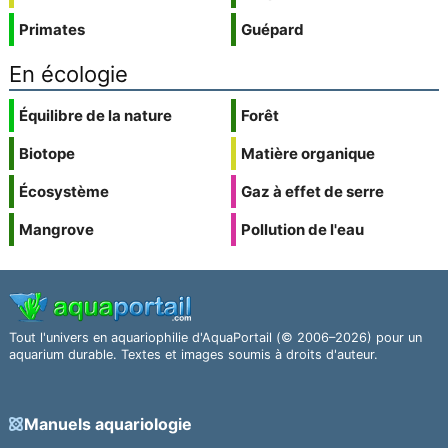
Primates
Guépard
En écologie
Équilibre de la nature
Forêt
Biotope
Matière organique
Écosystème
Gaz à effet de serre
Mangrove
Pollution de l'eau
Tout l'univers en aquariophilie d'AquaPortail (© 2006–2026) pour un
aquarium durable. Textes et images soumis à droits d'auteur.
Manuels aquariologie