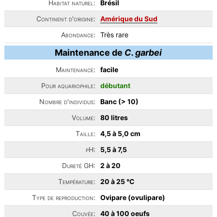
Habitat naturel:
Brésil
Continent d'origine:
Amérique du Sud
Abondance:
Très rare
Maintenance de
C. garbei
Maintenance:
facile
Pour aquariophile:
débutant
Nombre d'individus:
Banc (> 10)
Volume:
80 litres
Taille:
4,5 à 5,0 cm
pH:
5,5 à 7,5
Dureté GH:
2 à 20
Température:
20 à 25 °C
Type de reproduction:
Ovipare (ovulipare)
Couvée:
40 à 100 oeufs