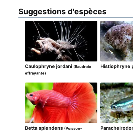
Suggestions d'espèces
Caulophryne jordani
Histiophryne
(Baudroie
effrayante)
Betta splendens
Paracheirodo
(Poisson-