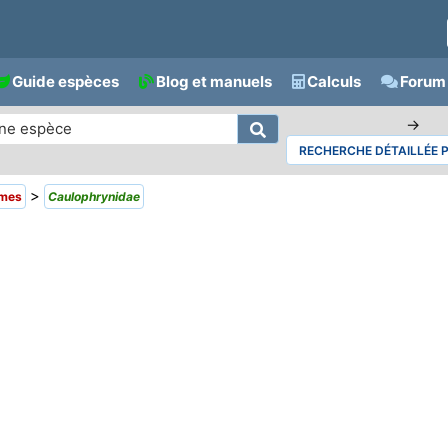
Guide espèces
Blog et manuels
Calculs
Forum 
→
RECHERCHE DÉTAILLÉE 
>
rmes
Caulophrynidae