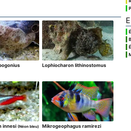
E
É
 pogonius
Lophiocharon lithinostomus
n innesi
Mikrogeophagus ramirezi
(Néon bleu)