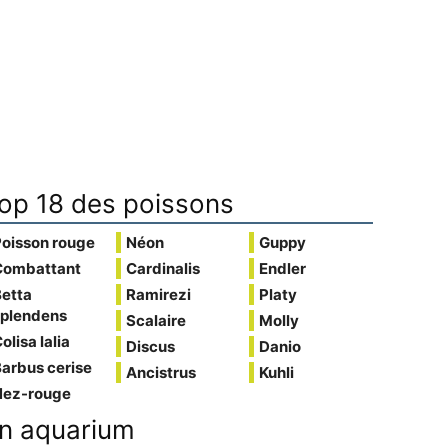
op 18 des poissons
Poisson rouge
Néon
Guppy
Combattant
Cardinalis
Endler
Betta
Ramirezi
Platy
splendens
Scalaire
Molly
olisa lalia
Discus
Danio
arbus cerise
Ancistrus
Kuhli
Nez-rouge
n aquarium