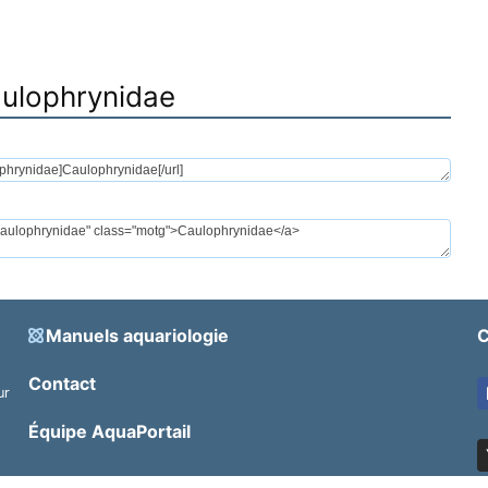
Caulophrynidae
Manuels aquariologie
C
Contact
ur
.
Équipe AquaPortail