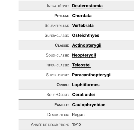
Infra-règne:
Deuterostomia
Phylum
:
Chordata
Sous-phylum:
Vertebrata
Super-classe:
Osteichthyes
Classe
:
Actinopterygii
Sous-classe:
Neopterygii
Infra-classe:
Teleostei
Super-ordre:
Paracanthopterygii
Ordre
:
Lophiiformes
Sous-Ordre:
Ceratioidei
Famille
:
Caulophrynidae
Descripteur:
Regan
Année de description:
1912