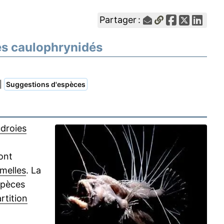
Partager :
des caulophrynidés
|
Suggestions d'espèces
droies
ont
melles
. La
spèces
rtition