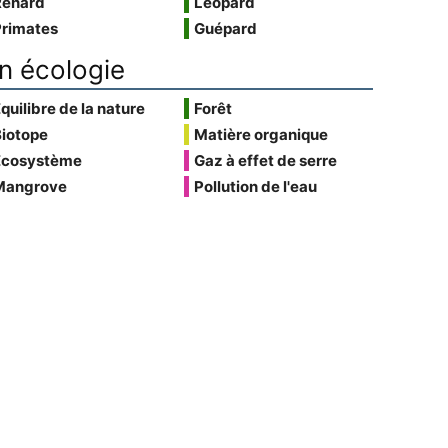
Renard
Léopard
Primates
Guépard
n écologie
quilibre de la nature
Forêt
Biotope
Matière organique
Écosystème
Gaz à effet de serre
Mangrove
Pollution de l'eau