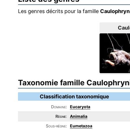
Les genres décrits pour la famille
Caulophryn
Caul
Taxonomie famille Caulophryn
Classification taxonomique
Domaine:
Eucaryota
Règne
:
Animalia
Sous-règne:
Eumetazoa