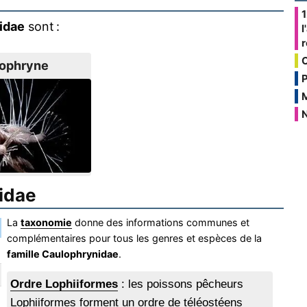
1
idae
sont :
l
ophryne
P
N
idae
La
taxonomie
donne des informations communes et
complémentaires pour tous les genres et espèces de la
famille Caulophrynidae
.
Ordre Lophiiformes
: les poissons pêcheurs
Lophiiformes forment un ordre de téléostéens