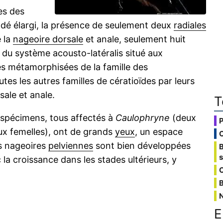
es des
dé élargi, la présence de seulement deux
radiales
 la
nageoire dorsale
et anale, seulement huit
du système acousto-latéralis situé aux
es métamorphisées de la famille des
tes les autres familles de cératioïdes par leurs
ale et anale.
T
 spécimens, tous affectés à
Caulophryne
(deux
aux femelles), ont de grands
yeux
, un espace
es nageoires
pelviennes
sont bien développées
la croissance dans les stades ultérieurs, y
C
B
E