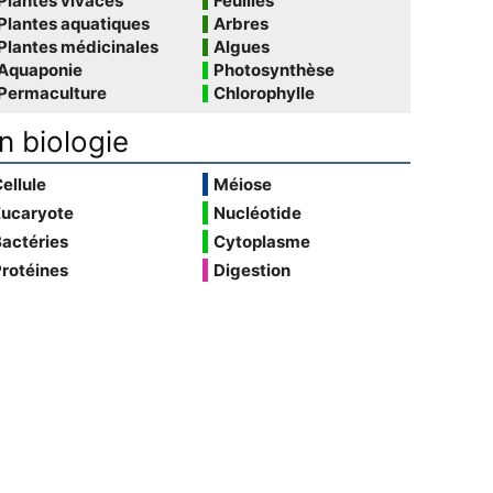
Plantes vivaces
Feuilles
Plantes aquatiques
Arbres
Plantes médicinales
Algues
Aquaponie
Photosynthèse
Permaculture
Chlorophylle
n biologie
ellule
Méiose
Eucaryote
Nucléotide
actéries
Cytoplasme
rotéines
Digestion