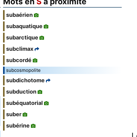
Mots en
S
à proximité
subaérien
subaquatique
subarctique
subclimax
subcordé
subcosmopolite
subdichotome
subduction
subéquatorial
suber
subérine
L