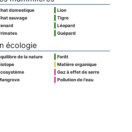
Chat domestique
Lion
Chat sauvage
Tigre
Renard
Léopard
Primates
Guépard
n écologie
quilibre de la nature
Forêt
Biotope
Matière organique
Écosystème
Gaz à effet de serre
Mangrove
Pollution de l'eau