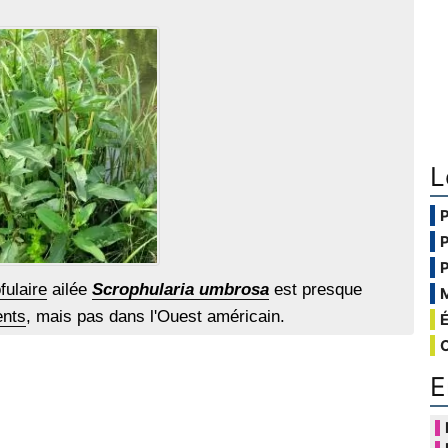
L
fulaire
ailée
Scrophularia umbrosa
est presque
ents
, mais pas dans l'Ouest américain.
E