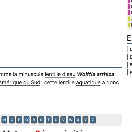
E
C
B
P
mme la minuscule
lentille d'eau
Wolffia arrhiza
Amérique du Sud
: cette lentille
aquatique
a donc
N
O
P
Q
R
S
T
U
V
W
X
Y
Z