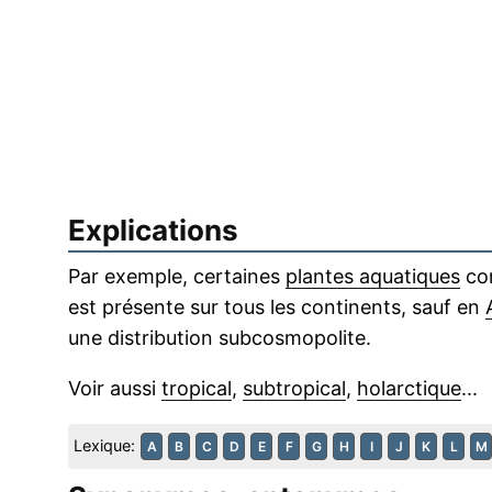
Explications
Par exemple, certaines
plantes aquatiques
co
est présente sur tous les continents, sauf en
une distribution subcosmopolite.
Voir aussi
tropical
,
subtropical
,
holarctique
...
Lexique:
A
B
C
D
E
F
G
H
I
J
K
L
M