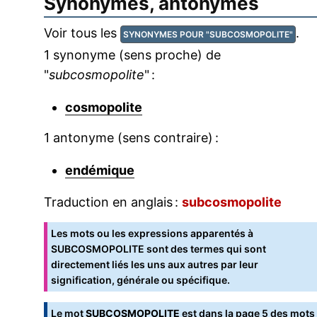
Synonymes, antonymes
Voir tous les
.
SYNONYMES POUR "SUBCOSMOPOLITE"
1 synonyme (sens proche) de
"
subcosmopolite
" :
cosmopolite
1 antonyme (sens contraire) :
endémique
Traduction en anglais :
subcosmopolite
Les mots ou les expressions apparentés à
SUBCOSMOPOLITE sont des termes qui sont
directement liés les uns aux autres par leur
signification, générale ou spécifique.
Le mot
SUBCOSMOPOLITE
est dans la
page 5 des mots