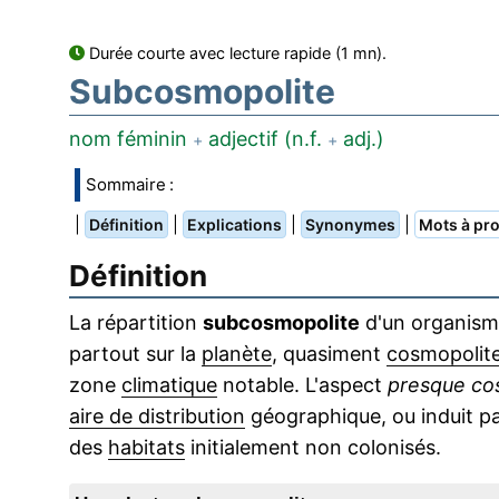
Durée courte avec lecture rapide (1 mn).
Subcosmopolite
nom féminin
adjectif (n.f.
adj.)
+
+
Sommaire :
|
|
|
|
Définition
Explications
Synonymes
Mots à pro
Définition
La répartition
subcosmopolite
d'un organisme
partout sur la
planète
, quasiment
cosmopolit
zone
climatique
notable. L'aspect
presque co
aire de distribution
géographique, ou induit pa
des
habitats
initialement non colonisés.