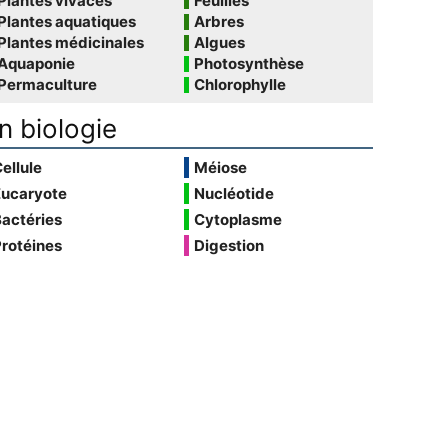
Plantes vivaces
Feuilles
Plantes aquatiques
Arbres
Plantes médicinales
Algues
Aquaponie
Photosynthèse
Permaculture
Chlorophylle
n biologie
ellule
Méiose
Eucaryote
Nucléotide
actéries
Cytoplasme
rotéines
Digestion