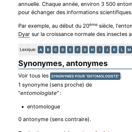
annuelle. Chaque année, environ 3 500 entomo
pour échanger des informations scientifiques
ème
Par exemple, au début du 20
siècle, l'ent
Dyar
sur la croissance normale des insectes 
Lexique:
A
B
C
D
E
F
G
H
I
J
K
L
M
Synonymes, antonymes
Voir tous les
.
SYNONYMES POUR "ENTOMOLOGISTE"
1 synonyme (sens proche) de
"
entomologiste
" :
entomologue
0 antonyme (sens contraire).