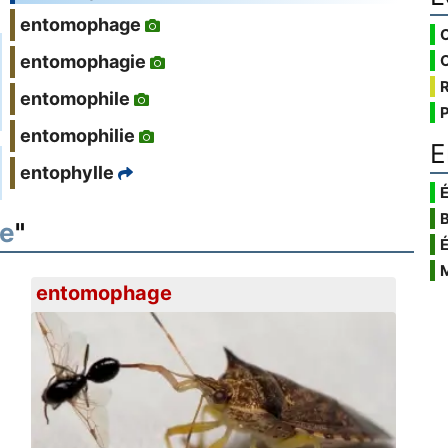
entomophage
entomophagie
entomophile
entomophilie
E
entophylle
É
te
"
entomophage