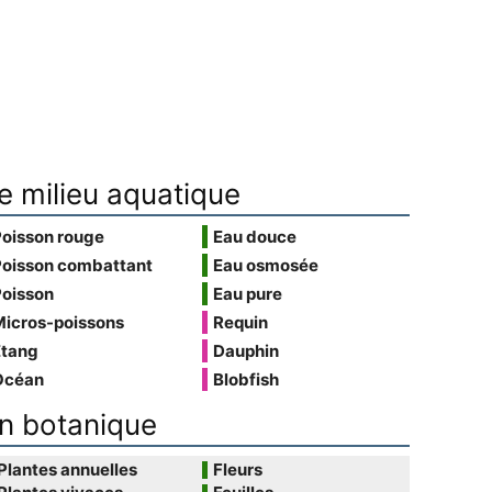
e milieu aquatique
Poisson rouge
Eau douce
Poisson combattant
Eau osmosée
Poisson
Eau pure
Micros-poissons
Requin
Étang
Dauphin
Océan
Blobfish
n botanique
Plantes annuelles
Fleurs