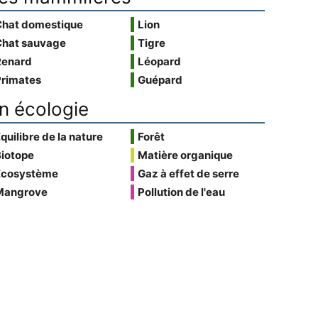
Chat domestique
Lion
Chat sauvage
Tigre
Renard
Léopard
Primates
Guépard
n écologie
quilibre de la nature
Forêt
Biotope
Matière organique
Écosystème
Gaz à effet de serre
Mangrove
Pollution de l'eau