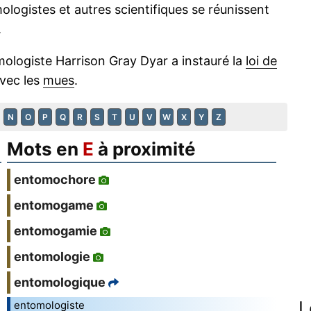
logistes et autres scientifiques se réunissent
.
omologiste Harrison Gray Dyar a instauré la
loi de
avec les
mues
.
N
O
P
Q
R
S
T
U
V
W
X
Y
Z
Mots en
E
à proximité
entomochore
entomogame
entomogamie
entomologie
entomologique
L
entomologiste