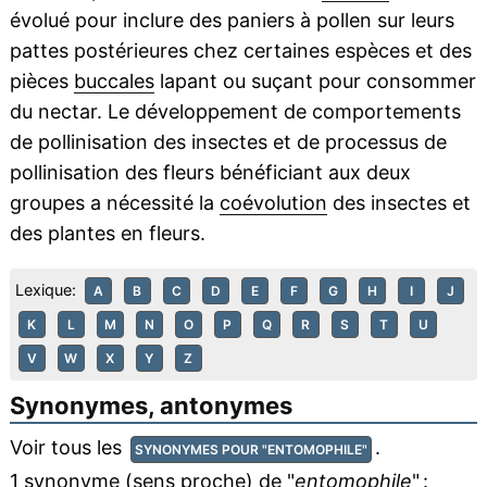
évolué pour inclure des paniers à pollen sur leurs
pattes postérieures chez certaines espèces et des
pièces
buccales
lapant ou suçant pour consommer
du nectar. Le développement de comportements
de pollinisation des insectes et de processus de
pollinisation des fleurs bénéficiant aux deux
groupes a nécessité la
coévolution
des insectes et
des plantes en fleurs.
Lexique:
A
B
C
D
E
F
G
H
I
J
K
L
M
N
O
P
Q
R
S
T
U
V
W
X
Y
Z
Synonymes, antonymes
Voir tous les
.
SYNONYMES POUR "ENTOMOPHILE"
1 synonyme (sens proche) de "
entomophile
" :