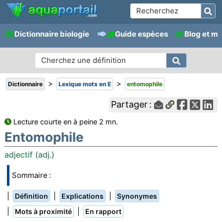
Dictionnaire biologie
Guide espèces
Blog et m
>
>
Dictionnaire
Lexique mots en E
entomophile
Partager :
Lecture courte en à peine 2 mn.
Entomophile
adjectif (adj.)
Sommaire :
|
|
|
Définition
Explications
Synonymes
|
|
Mots à proximité
En rapport