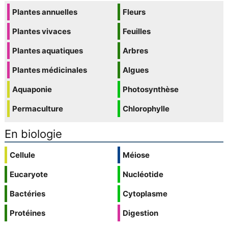
Plantes annuelles
Fleurs
Plantes vivaces
Feuilles
Plantes aquatiques
Arbres
Plantes médicinales
Algues
Aquaponie
Photosynthèse
Permaculture
Chlorophylle
En biologie
Cellule
Méiose
Eucaryote
Nucléotide
Bactéries
Cytoplasme
Protéines
Digestion