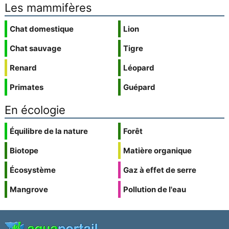
Les mammifères
Chat domestique
Lion
Chat sauvage
Tigre
Renard
Léopard
Primates
Guépard
En écologie
Équilibre de la nature
Forêt
Biotope
Matière organique
Écosystème
Gaz à effet de serre
Mangrove
Pollution de l'eau