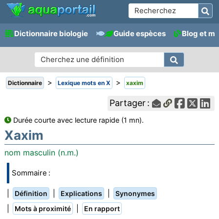
Dictionnaire biologie
Guide espèces
Blog et m
>
>
Dictionnaire
Lexique mots en X
xaxim
Partager :
Durée courte avec lecture rapide (1 mn).
Xaxim
nom masculin (n.m.)
Sommaire :
|
|
|
Définition
Explications
Synonymes
|
|
Mots à proximité
En rapport