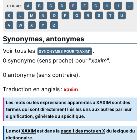
Lexique:
A
B
C
D
E
F
G
H
I
J
K
L
M
N
O
P
Q
R
S
T
U
V
W
X
Y
Z
Synonymes, antonymes
Voir tous les
.
SYNONYMES POUR "XAXIM"
0 synonyme (sens proche) pour "
xaxim
".
0 antonyme (sens contraire).
Traduction en anglais :
xaxim
Les mots ou les expressions apparentés à XAXIM sont des
termes qui sont directement liés les uns aux autres par leur
signification, générale ou spécifique.
Le mot
XAXIM
est dans la
page 1 des mots en X
du lexique du
dictionnaire.