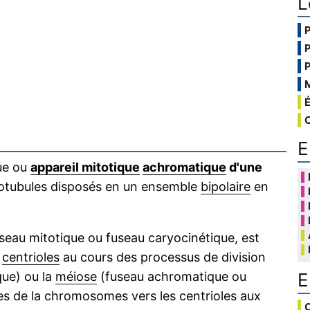
L
E
que ou
appareil mitotique
achromatique
d'une
otubules disposés en un ensemble
bipolaire
en
useau mitotique ou fuseau caryocinétique, est
s
centrioles
au cours des processus de division
E
que) ou la
méiose
(fuseau achromatique ou
es de la chromosomes vers les centrioles aux
C