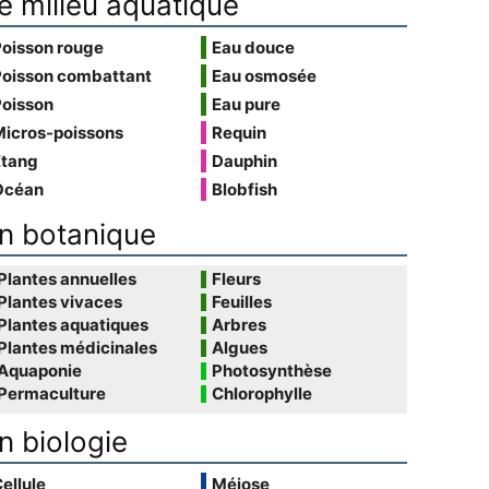
e milieu aquatique
Poisson rouge
Eau douce
Poisson combattant
Eau osmosée
Poisson
Eau pure
Micros-poissons
Requin
Étang
Dauphin
Océan
Blobfish
n botanique
Plantes annuelles
Fleurs
Plantes vivaces
Feuilles
Plantes aquatiques
Arbres
Plantes médicinales
Algues
Aquaponie
Photosynthèse
Permaculture
Chlorophylle
n biologie
ellule
Méiose