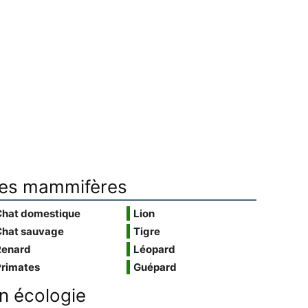
es mammifères
Chat domestique
Lion
Chat sauvage
Tigre
Renard
Léopard
Primates
Guépard
n écologie