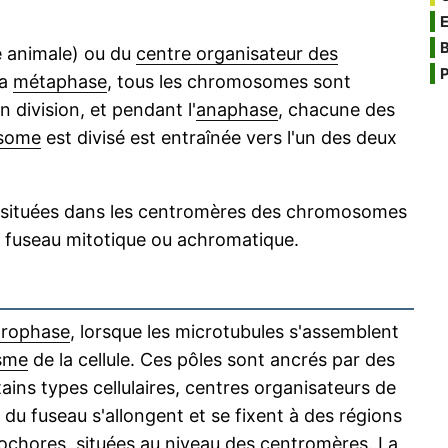
B
le animale) ou du
centre organisateur des
P
la
métaphase
, tous les chromosomes sont
n division, et pendant l'
anaphase
, chacune des
some
est divisé est entraînée vers l'un des deux
 situées dans les centromères des chromosomes
u fuseau mitotique ou achromatique.
rophase
, lorsque les microtubules s'assemblent
sme
de la cellule. Ces pôles sont ancrés par des
ins types cellulaires, centres organisateurs de
du fuseau s'allongent et se fixent à des régions
chores, situées au niveau des centromères. La