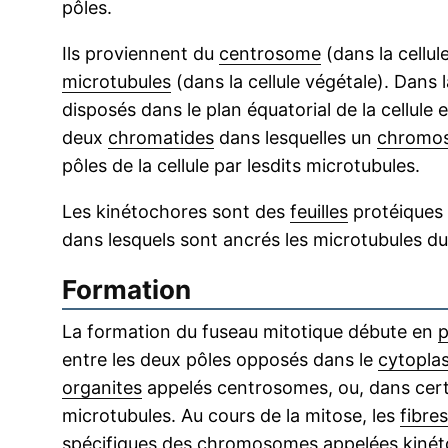
pôles.
Ils proviennent du
centrosome
(dans la cellu
microtubules
(dans la cellule végétale). Dans 
disposés dans le plan équatorial de la cellule e
deux
chromatides
dans lesquelles un
chromo
pôles de la cellule par lesdits microtubules.
Les kinétochores sont des
feuilles
protéiques
dans lesquels sont ancrés les microtubules d
Formation
La formation du fuseau mitotique débute en
p
entre les deux pôles opposés dans le
cytopla
organites
appelés centrosomes, ou, dans certa
microtubules. Au cours de la mitose, les
fibres
spécifiques des chromosomes appelées kinéto