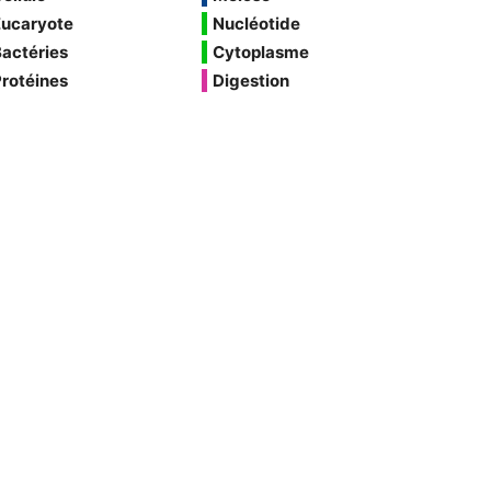
Eucaryote
Nucléotide
actéries
Cytoplasme
rotéines
Digestion