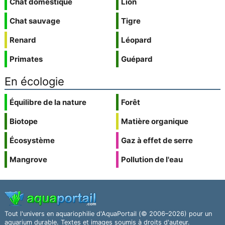
Chat domestique
Lion
Chat sauvage
Tigre
Renard
Léopard
Primates
Guépard
En écologie
Équilibre de la nature
Forêt
Biotope
Matière organique
Écosystème
Gaz à effet de serre
Mangrove
Pollution de l'eau
Tout l'univers en aquariophilie d'AquaPortail (© 2006–2026) pour un
aquarium durable. Textes et images soumis à droits d'auteur.