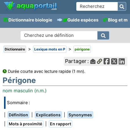
Dictionnaire biologie
Guide espèces
Blog et m
>
>
Dictionnaire
Lexique mots en P
périgone
Partager :
Durée courte avec lecture rapide (1 mn).
Périgone
nom masculin (n.m.)
Sommaire :
|
|
|
Définition
Explications
Synonymes
|
|
Mots à proximité
En rapport