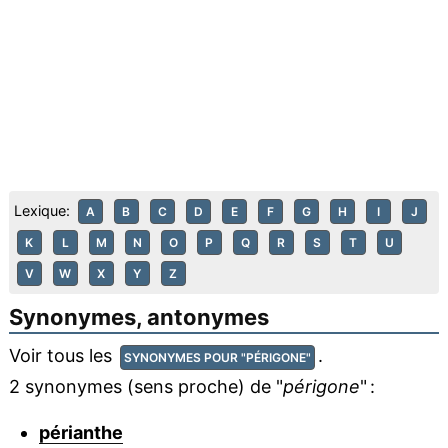
Lexique:
A
B
C
D
E
F
G
H
I
J
K
L
M
N
O
P
Q
R
S
T
U
V
W
X
Y
Z
Synonymes, antonymes
Voir tous les
.
SYNONYMES POUR "PÉRIGONE"
2 synonymes (sens proche) de "
périgone
" :
périanthe