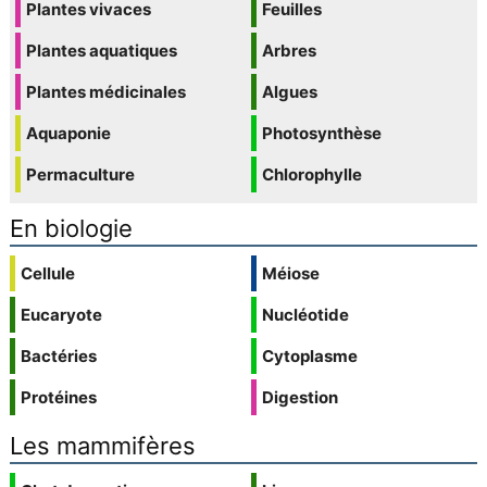
Plantes vivaces
Feuilles
Plantes aquatiques
Arbres
Plantes médicinales
Algues
Aquaponie
Photosynthèse
Permaculture
Chlorophylle
En biologie
Cellule
Méiose
Eucaryote
Nucléotide
Bactéries
Cytoplasme
Protéines
Digestion
Les mammifères