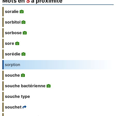
Mots en
S
à proximité
soralie
sorbitol
sorbose
sore
sorédie
sorption
souche
souche bactérienne
souche type
souchet