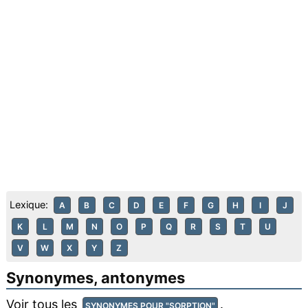
Lexique:
A
B
C
D
E
F
G
H
I
J
K
L
M
N
O
P
Q
R
S
T
U
V
W
X
Y
Z
Synonymes, antonymes
Voir tous les
.
SYNONYMES POUR "SORPTION"