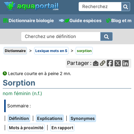
Dictionnaire biologie
Guide espèces
Blog et m
>
>
Dictionnaire
Lexique mots en S
sorption
Partager :
Lecture courte en à peine 2 mn.
Sorption
nom féminin (n.f.)
Sommaire :
|
|
|
Définition
Explications
Synonymes
|
|
Mots à proximité
En rapport