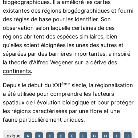
biogéographiques. Il a amélioré les cartes
existantes des régions biogéographiques et fourni
des règles de base pour les identifier. Son
observation selon laquelle certaines de ces
régions abritent des espèces similaires, bien
qu'elles soient éloignées les unes des autres et
séparées par des barrières importantes, a inspiré
la théorie d'Alfred Wegener sur la dérive des
continents
.
ème
Depuis le début du XXI
siècle, la régionalisation
a été utilisée pour comprendre les facteurs
spatiaux de l'
évolution
biologique
et pour protéger
les régions caractérisées par une flore et une
faune particulièrement uniques.
Lexique:
A
B
C
D
E
F
G
H
I
J