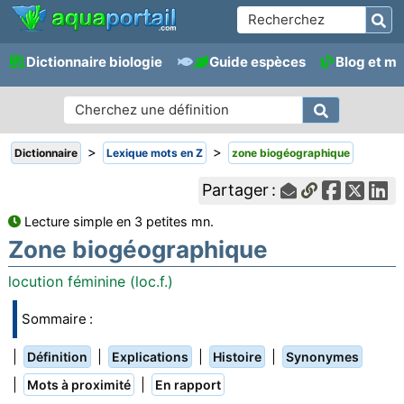
Dictionnaire biologie
Guide espèces
Blog et m
>
>
Dictionnaire
Lexique mots en Z
zone biogéographique
Partager :
Lecture simple en 3 petites mn.
Zone biogéographique
locution féminine (loc.f.)
Sommaire :
|
|
|
|
Définition
Explications
Histoire
Synonymes
|
|
Mots à proximité
En rapport