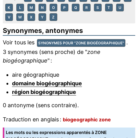
K
L
M
N
O
P
Q
R
S
T
U
V
W
X
Y
Z
Synonymes, antonymes
Voir tous les
.
SYNONYMES POUR "ZONE BIOGÉOGRAPHIQUE"
3 synonymes (sens proche) de "
zone
biogéographique
" :
aire géographique
domaine biogéographique
région biogéographique
0 antonyme (sens contraire).
Traduction en anglais :
biogeographic zone
Les mots ou les expressions apparentés à ZONE