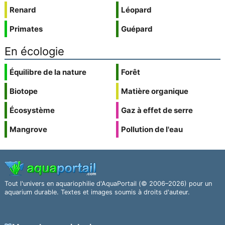
Renard
Léopard
Primates
Guépard
En écologie
Équilibre de la nature
Forêt
Biotope
Matière organique
Écosystème
Gaz à effet de serre
Mangrove
Pollution de l'eau
Tout l'univers en aquariophilie d'AquaPortail (© 2006–2026) pour un
aquarium durable. Textes et images soumis à droits d'auteur.