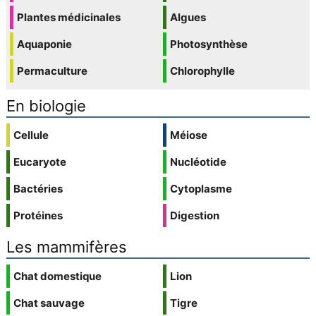
Plantes médicinales
Algues
Aquaponie
Photosynthèse
Permaculture
Chlorophylle
En biologie
Cellule
Méiose
Eucaryote
Nucléotide
Bactéries
Cytoplasme
Protéines
Digestion
Les mammifères
Chat domestique
Lion
Chat sauvage
Tigre