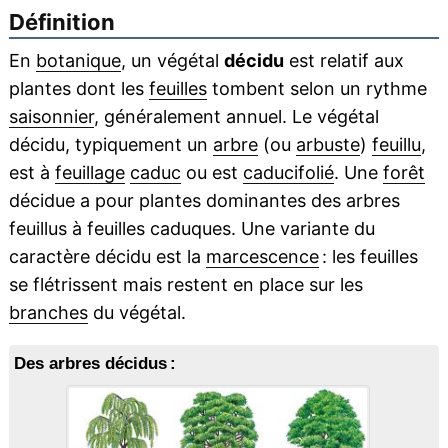
Définition
En
botanique
, un végétal
décidu
est relatif aux
plantes dont les
feuilles
tombent selon un rythme
saisonnier
, généralement annuel. Le végétal
décidu, typiquement un
arbre
(ou
arbuste
)
feuillu
,
est à
feuillage
caduc
ou est
caducifolié
. Une
forêt
décidue a pour plantes dominantes des arbres
feuillus à feuilles caduques. Une variante du
caractère décidu est la
marcescence
: les feuilles
se flétrissent mais restent en place sur les
branches
du végétal.
Des arbres décidus :