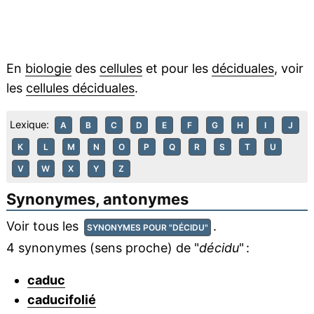
En
biologie
des
cellules
et pour les
déciduales
, voir
les
cellules déciduales
.
Lexique:
A
B
C
D
E
F
G
H
I
J
K
L
M
N
O
P
Q
R
S
T
U
V
W
X
Y
Z
Synonymes, antonymes
Voir tous les
.
SYNONYMES POUR "DÉCIDU"
4 synonymes (sens proche) de "
décidu
" :
caduc
caducifolié