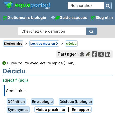
Dictionnaire biologie
Guide espèces
Blog et m
>
>
Dictionnaire
Lexique mots en D
décidu
Partager :
Durée courte avec lecture rapide (1 mn).
Décidu
adjectif (adj.)
Sommaire :
|
|
|
Définition
En zoologie
Décidué (biologie)
|
|
|
Synonymes
Mots à proximité
En rapport