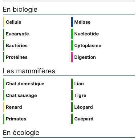
En biologie
Cellule
Méiose
Eucaryote
Nucléotide
Bactéries
Cytoplasme
Protéines
Digestion
Les mammifères
Chat domestique
Lion
Chat sauvage
Tigre
Renard
Léopard
Primates
Guépard
En écologie