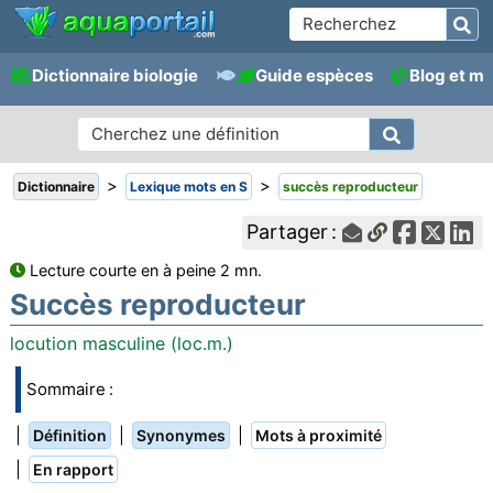
Dictionnaire biologie
Guide espèces
Blog et m
>
>
Dictionnaire
Lexique mots en S
succès reproducteur
Partager :
Lecture courte en à peine 2 mn.
Succès reproducteur
locution masculine (loc.m.)
Sommaire :
|
|
|
Définition
Synonymes
Mots à proximité
|
En rapport