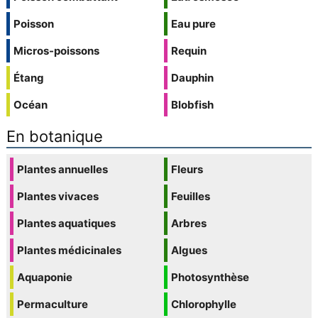
Poisson
Eau pure
Micros-poissons
Requin
Étang
Dauphin
Océan
Blobfish
En botanique
Plantes annuelles
Fleurs
Plantes vivaces
Feuilles
Plantes aquatiques
Arbres
Plantes médicinales
Algues
Aquaponie
Photosynthèse
Permaculture
Chlorophylle