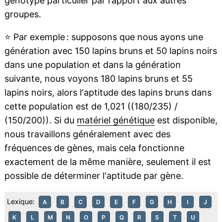
génotype particulier par rapport aux autres
groupes.
⭐
Par exemple : supposons que nous ayons une
génération avec 150 lapins bruns et 50 lapins noirs
dans une population et dans la génération
suivante, nous voyons 180 lapins bruns et 55
lapins noirs, alors l'aptitude des lapins bruns dans
cette population est de 1,021 ((180/235) /
(150/200)). Si du
matériel génétique
est disponible,
nous travaillons généralement avec des
fréquences de gènes, mais cela fonctionne
exactement de la même manière, seulement il est
possible de déterminer l'aptitude par gène.
Lexique:
A
B
C
D
E
F
G
H
I
J
K
L
M
N
O
P
Q
R
S
T
U