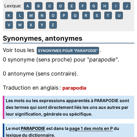
Lexique:
A
B
C
D
E
F
G
H
I
J
K
L
M
N
O
P
Q
R
S
T
U
V
W
X
Y
Z
Synonymes, antonymes
Voir tous les
.
SYNONYMES POUR "PARAPODIE"
0 synonyme (sens proche) pour "
parapodie
".
0 antonyme (sens contraire).
Traduction en anglais :
parapodia
Les mots ou les expressions apparentés à PARAPODIE sont
des termes qui sont directement liés les uns aux autres par
leur signification, générale ou spécifique.
Le mot
PARAPODIE
est dans la
page 1 des mots en P
du
lexique du dictionnaire.