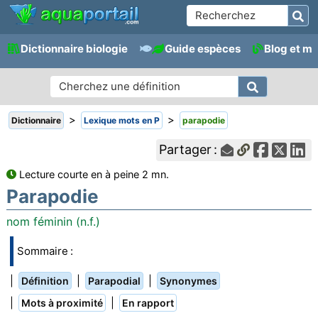
Dictionnaire biologie
Guide espèces
Blog et m
>
>
Dictionnaire
Lexique mots en P
parapodie
Partager :
Lecture courte en à peine 2 mn.
Parapodie
nom féminin (n.f.)
Sommaire :
|
|
|
Définition
Parapodial
Synonymes
|
|
Mots à proximité
En rapport