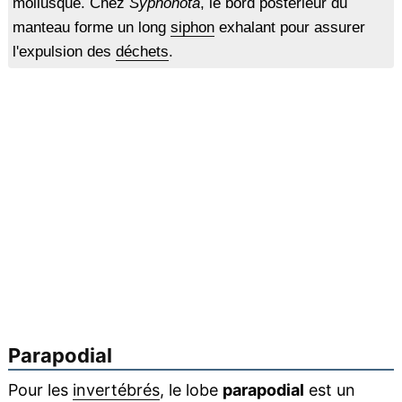
mollusque. Chez
Syphonota
, le bord postérieur du
manteau forme un long
siphon
exhalant pour assurer
l'expulsion des
déchets
.
Parapodial
Pour les
invertébrés
, le lobe
parapodial
est un