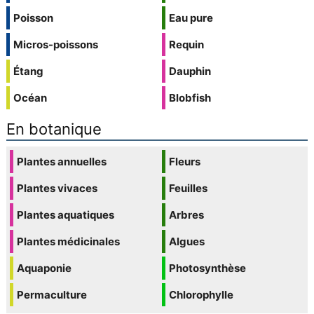
Poisson
Eau pure
Micros-poissons
Requin
Étang
Dauphin
Océan
Blobfish
En botanique
Plantes annuelles
Fleurs
Plantes vivaces
Feuilles
Plantes aquatiques
Arbres
Plantes médicinales
Algues
Aquaponie
Photosynthèse
Permaculture
Chlorophylle