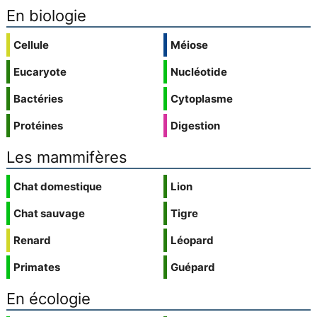
En biologie
Cellule
Méiose
Eucaryote
Nucléotide
Bactéries
Cytoplasme
Protéines
Digestion
Les mammifères
Chat domestique
Lion
Chat sauvage
Tigre
Renard
Léopard
Primates
Guépard
En écologie