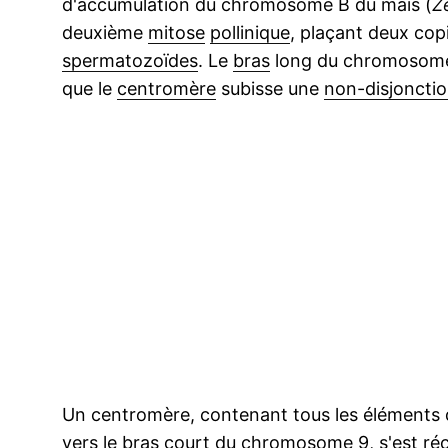
d'accumulation du chromosome B du maïs (
Z
deuxième
mitose
pollinique
, plaçant deux co
spermatozoïdes
. Le
bras
long du chromosome 
que le
centromère
subisse une
non-disjoncti
Un centromère, contenant tous les éléments 
vers le bras court du chromosome 9, s'est r