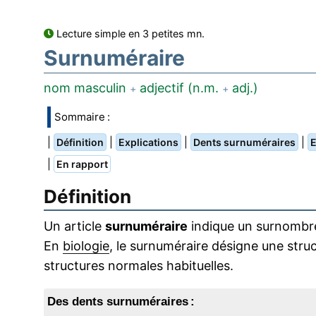
Lecture simple en 3 petites mn.
Surnuméraire
nom masculin
adjectif (n.m.
adj.)
+
+
Sommaire :
|
|
|
|
Définition
Explications
Dents surnuméraires
E
|
En rapport
Définition
Un article
surnuméraire
indique un surnombre 
En
biologie
, le surnuméraire désigne une stru
structures normales habituelles.
Des dents surnuméraires :