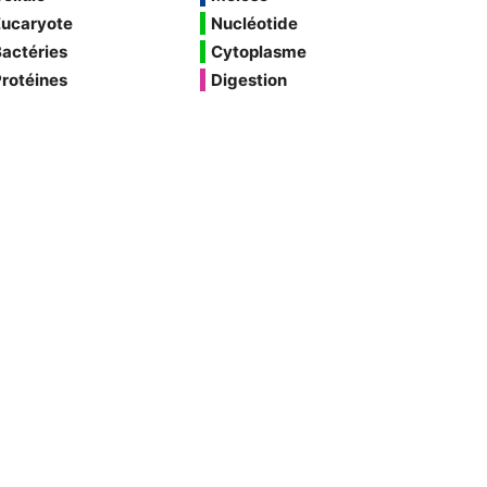
Eucaryote
Nucléotide
actéries
Cytoplasme
rotéines
Digestion