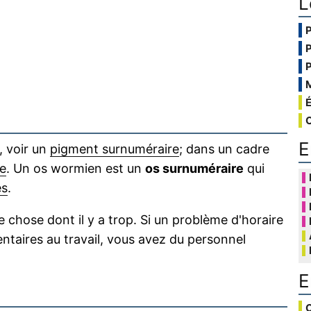
L
E
 voir un
pigment surnuméraire
; dans un cadre
e
. Un os wormien est un
os surnuméraire
qui
es
.
e chose dont il y a trop. Si un problème d'horaire
entaires au travail, vous avez du personnel
E
C