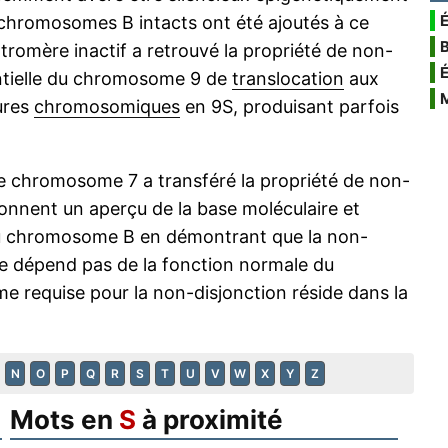
É
 chromosomes B intacts ont été ajoutés à ce
entromère inactif a retrouvé la propriété de non-
rentielle du chromosome 9 de
translocation
aux
ures
chromosomiques
en 9S, produisant parfois
le chromosome 7 a transféré la propriété de non-
onnent un aperçu de la base moléculaire et
du chromosome B en démontrant que la non-
ne dépend pas de la fonction normale du
 requise pour la non-disjonction réside dans la
N
O
P
Q
R
S
T
U
V
W
X
Y
Z
Mots en
S
à proximité