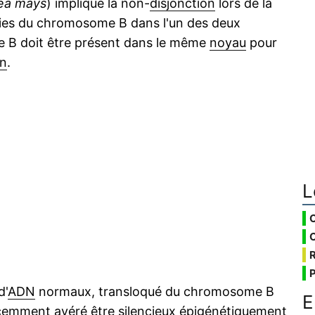
ea mays
) implique la non-
disjonction
lors de la
pies du chromosome B dans l'un des deux
B doit être présent dans le même
noyau
pour
on
.
L
d'
ADN
normaux, transloqué du chromosome B
E
écemment avéré être silencieux épigénétiquement