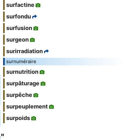
surfactine
surfondu
surfusion
surgeon
surirradiation
surnuméraire
surnutrition
surpâturage
surpêche
surpeuplement
surpoids
e
"