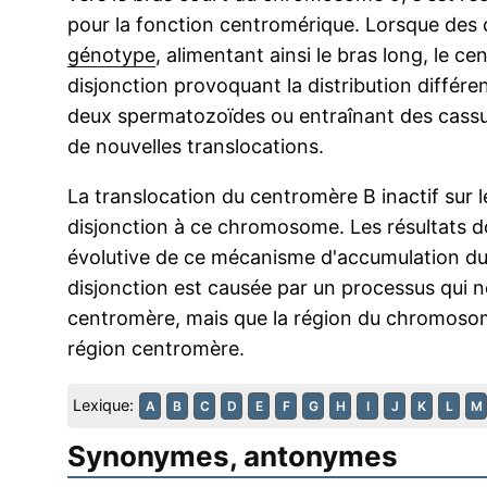
pour la fonction centromérique. Lorsque des
génotype
, alimentant ainsi le bras long, le c
disjonction provoquant la distribution diffé
deux spermatozoïdes ou entraînant des cass
de nouvelles translocations.
La translocation du centromère B inactif sur 
disjonction à ce chromosome. Les résultats d
évolutive de ce mécanisme d'accumulation 
disjonction est causée par un processus qui 
centromère, mais que la région du chromosome
région centromère.
Lexique:
A
B
C
D
E
F
G
H
I
J
K
L
M
Synonymes, antonymes