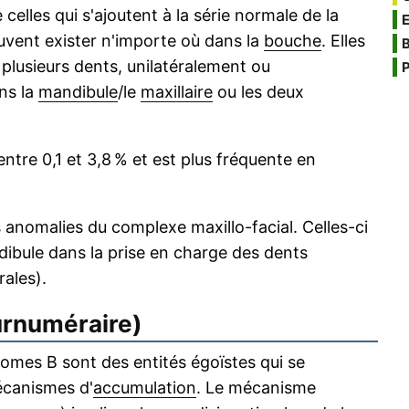
elles qui s'ajoutent à la série normale de la
vent exister n'importe où dans la
bouche
. Elles
B
plusieurs dents, unilatéralement ou
P
ns la
mandibule
/le
maxillaire
ou les deux
ntre 0,1 et 3,8 % et est plus fréquente en
 anomalies du complexe maxillo-facial. Celles-ci
ndibule dans la prise en charge des dents
rales).
rnuméraire)
es B sont des entités égoïstes qui se
canismes d'
accumulation
. Le mécanisme