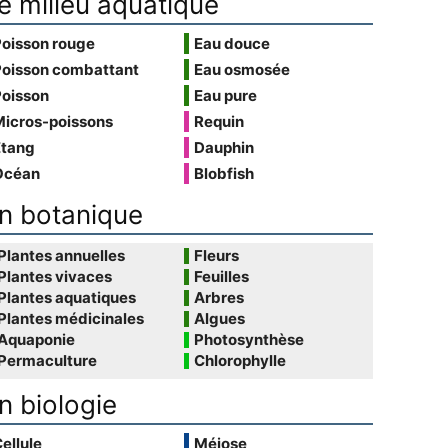
e milieu aquatique
Poisson rouge
Eau douce
Poisson combattant
Eau osmosée
Poisson
Eau pure
Micros-poissons
Requin
Étang
Dauphin
Océan
Blobfish
n botanique
Plantes annuelles
Fleurs
Plantes vivaces
Feuilles
Plantes aquatiques
Arbres
Plantes médicinales
Algues
Aquaponie
Photosynthèse
Permaculture
Chlorophylle
n biologie
ellule
Méiose