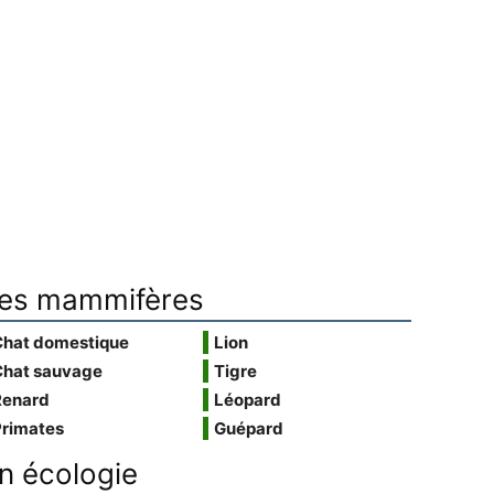
es mammifères
Chat domestique
Lion
Chat sauvage
Tigre
Renard
Léopard
Primates
Guépard
n écologie