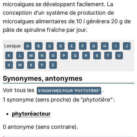
microalgues se développent facilement. La
conception d'un système de production de
microalgues alimentaires de 10 l générera 20 g de
pâte de spiruline fraîche par jour.
Lexique:
A
B
C
D
E
F
G
H
I
J
K
L
M
N
O
P
Q
R
S
T
U
V
W
X
Y
Z
Synonymes, antonymes
Voir tous les
.
SYNONYMES POUR "PHYTOTIÈRE"
1 synonyme (sens proche) de "
phytotière
" :
phytoréacteur
0 antonyme (sens contraire).