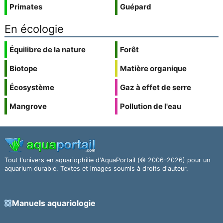
Primates
Guépard
En écologie
Équilibre de la nature
Forêt
Biotope
Matière organique
Écosystème
Gaz à effet de serre
Mangrove
Pollution de l'eau
Tout l'univers en aquariophilie d'AquaPortail (© 2006–2026) pour un
aquarium durable. Textes et images soumis à droits d'auteur.
Manuels aquariologie