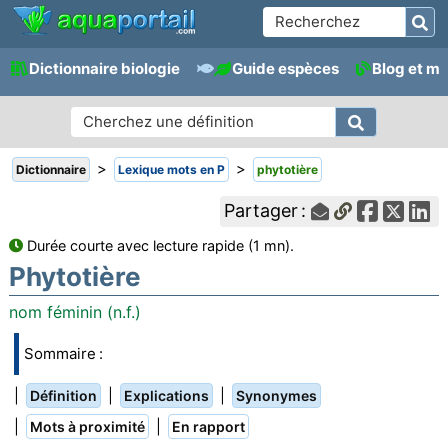
Dictionnaire biologie
Guide espèces
Blog et m
>
>
Dictionnaire
Lexique mots en P
phytotière
Partager :
Durée courte avec lecture rapide (1 mn).
Phytotière
nom féminin (n.f.)
Sommaire :
|
|
|
Définition
Explications
Synonymes
|
|
Mots à proximité
En rapport