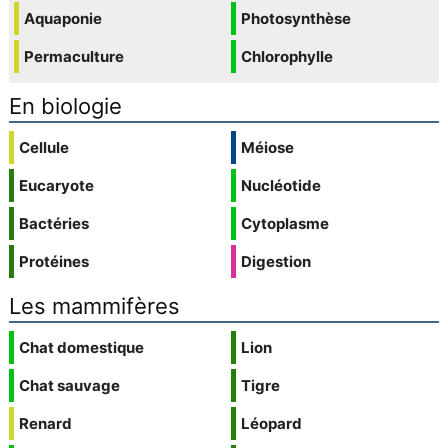
Aquaponie
Photosynthèse
Permaculture
Chlorophylle
En biologie
Cellule
Méiose
Eucaryote
Nucléotide
Bactéries
Cytoplasme
Protéines
Digestion
Les mammifères
Chat domestique
Lion
Chat sauvage
Tigre
Renard
Léopard