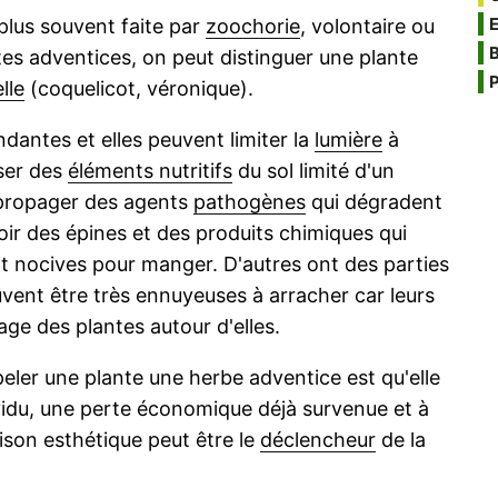
 plus souvent faite par
zoochorie
, volontaire ou
B
ntes adventices, on peut distinguer une plante
P
lle
(coquelicot, véronique).
dantes et elles peuvent limiter la
lumière
à
iser des
éléments nutritifs
du sol limité d'un
u propager des agents
pathogènes
qui dégradent
voir des épines et des produits chimiques qui
nt nocives pour manger. D'autres ont des parties
uvent être très ennuyeuses à arracher car leurs
ge des plantes autour d'elles.
peler une plante une herbe adventice est qu'elle
dividu, une perte économique déjà survenue et à
ison esthétique peut être le
déclencheur
de la