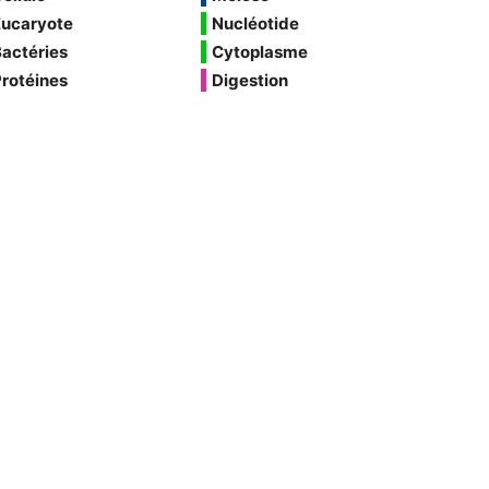
Eucaryote
Nucléotide
actéries
Cytoplasme
rotéines
Digestion