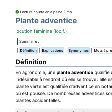
Lecture courte en à peine 2 mn.
Plante adventice
locution féminine (loc.f.)
Sommaire :
|
|
|
|
Définition
Explications
Synonymes
Mots à pro
Définition
En
agronomie
, une
plante adventice
qualifie
indésirable à l'endroit où elle se trouve : ell
plante verte
est qualifiée d'
adventice
en
bota
où est pousse. De nombreuses adventices sont
plantes accidentelles
.