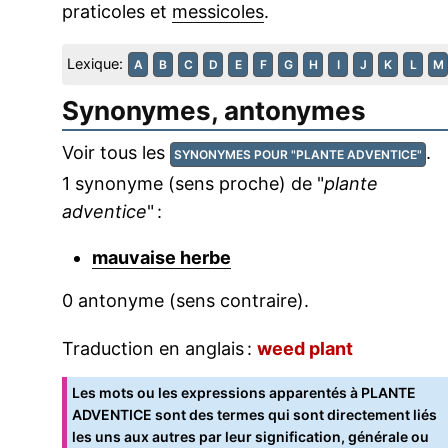
praticoles et
messicoles
.
Lexique:
A
B
C
D
E
F
G
H
I
J
K
L
M
Synonymes, antonymes
Voir tous les
.
SYNONYMES POUR "PLANTE ADVENTICE"
1 synonyme (sens proche) de "
plante
adventice
" :
mauvaise herbe
0 antonyme (sens contraire).
Traduction en anglais :
weed plant
Les mots ou les expressions apparentés à PLANTE
ADVENTICE sont des termes qui sont directement liés
les uns aux autres par leur signification, générale ou