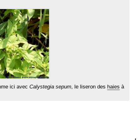
omme ici avec
Calystegia sepum
, le liseron des
haies
à