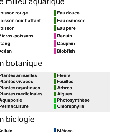
e milieu aquatique
Poisson rouge
Eau douce
Poisson combattant
Eau osmosée
Poisson
Eau pure
Micros-poissons
Requin
Étang
Dauphin
Océan
Blobfish
n botanique
Plantes annuelles
Fleurs
Plantes vivaces
Feuilles
Plantes aquatiques
Arbres
Plantes médicinales
Algues
Aquaponie
Photosynthèse
Permaculture
Chlorophylle
n biologie
ellule
Méiose