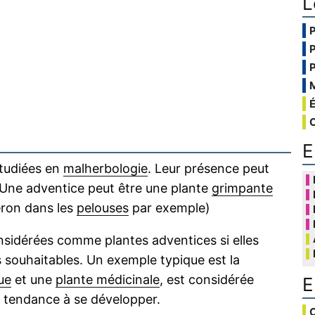
L
E
étudiées en
malherbologie
. Leur présence peut
. Une adventice peut être une plante
grimpante
seron dans les
pelouses
par exemple)
sidérées comme plantes adventices si elles
 souhaitables. Un exemple typique est la
ue
et une
plante médicinale
, est considérée
E
a tendance à se développer.
C