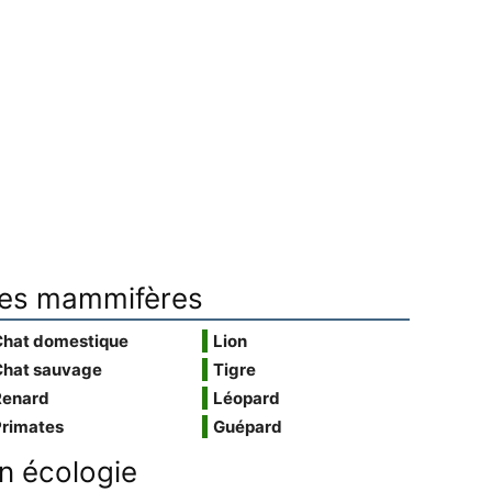
es mammifères
Chat domestique
Lion
Chat sauvage
Tigre
Renard
Léopard
Primates
Guépard
n écologie