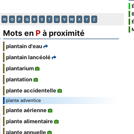
É
N
O
P
Q
R
S
T
U
V
W
X
Y
Z
Mots en
P
à proximité
plantain d'eau
plantain lancéolé
plantarium
plantation
plante accidentelle
plante adventice
plante aérienne
plante alimentaire
plante annuelle