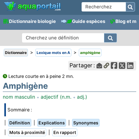
Dictionnaire biologie
Guide espèces
Blog et m
>
>
Dictionnaire
Lexique mots en A
amphigène
Partager :
Lecture courte en à peine 2 mn.
Amphigène
nom masculin
adjectif (n.m.
adj.)
+
+
Sommaire :
|
|
|
Définition
Explications
Synonymes
|
|
Mots à proximité
En rapport