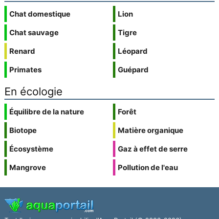
Chat domestique
Lion
Chat sauvage
Tigre
Renard
Léopard
Primates
Guépard
En écologie
Équilibre de la nature
Forêt
Biotope
Matière organique
Écosystème
Gaz à effet de serre
Mangrove
Pollution de l'eau