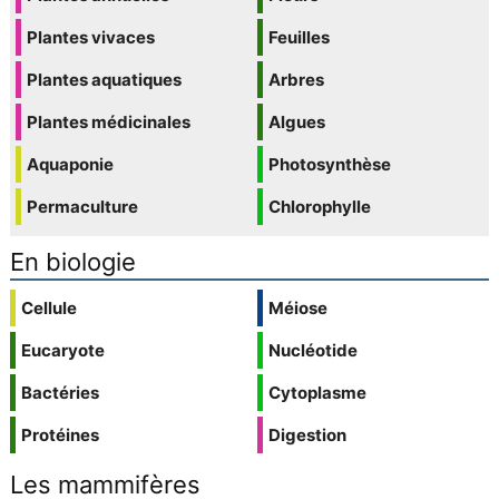
Plantes vivaces
Feuilles
Plantes aquatiques
Arbres
Plantes médicinales
Algues
Aquaponie
Photosynthèse
Permaculture
Chlorophylle
En biologie
Cellule
Méiose
Eucaryote
Nucléotide
Bactéries
Cytoplasme
Protéines
Digestion
Les mammifères