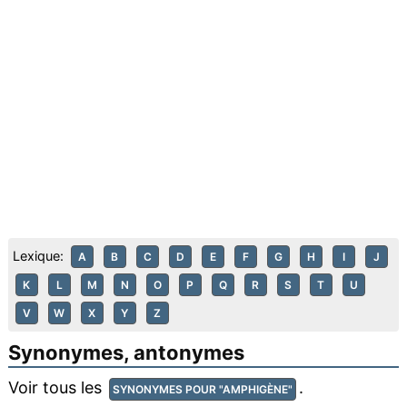
Lexique:
A
B
C
D
E
F
G
H
I
J
K
L
M
N
O
P
Q
R
S
T
U
V
W
X
Y
Z
Synonymes, antonymes
Voir tous les
.
SYNONYMES POUR "AMPHIGÈNE"