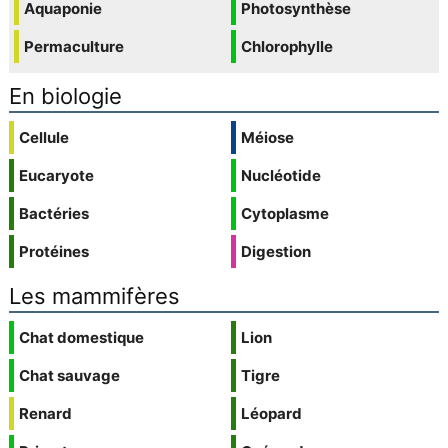
Aquaponie
Photosynthèse
Permaculture
Chlorophylle
En biologie
Cellule
Méiose
Eucaryote
Nucléotide
Bactéries
Cytoplasme
Protéines
Digestion
Les mammifères
Chat domestique
Lion
Chat sauvage
Tigre
Renard
Léopard