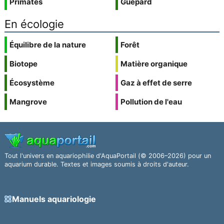
Primates
Guépard
En écologie
Équilibre de la nature
Forêt
Biotope
Matière organique
Écosystème
Gaz à effet de serre
Mangrove
Pollution de l'eau
Tout l'univers en aquariophilie d'AquaPortail (© 2006–2026) pour un
aquarium durable. Textes et images soumis à droits d'auteur.
Manuels aquariologie