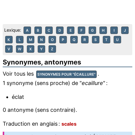
Lexique:
A
B
C
D
E
F
G
H
I
J
K
L
M
N
O
P
Q
R
S
T
U
V
W
X
Y
Z
Synonymes, antonymes
Voir tous les
.
SYNONYMES POUR "ÉCAILLURE"
1 synonyme (sens proche) de "
ecaillure
" :
éclat
0 antonyme (sens contraire).
Traduction en anglais :
scales