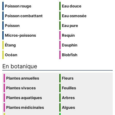
Poisson rouge
Eau douce
Poisson combattant
Eau osmosée
Poisson
Eau pure
Micros-poissons
Requin
Étang
Dauphin
Océan
Blobfish
En botanique
Plantes annuelles
Fleurs
Plantes vivaces
Feuilles
Plantes aquatiques
Arbres
Plantes médicinales
Algues