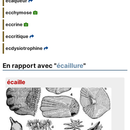
écaqueur
ecchymose
eccrine
eccritique
ecdysiotrophine
En rapport avec "
écaillure
"
écaille