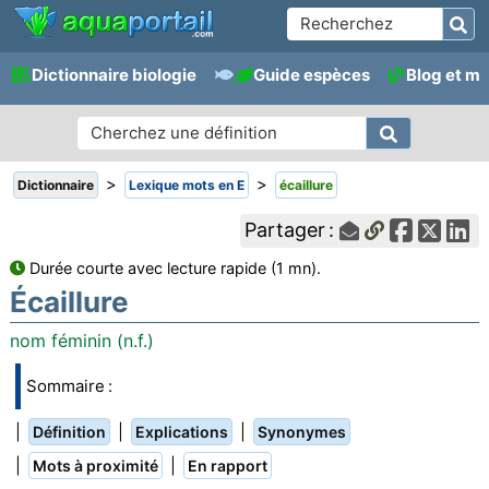
Dictionnaire biologie
Guide espèces
Blog et m
>
>
Dictionnaire
Lexique mots en E
écaillure
Partager :
Durée courte avec lecture rapide (1 mn).
Écaillure
nom féminin (n.f.)
Sommaire :
|
|
|
Définition
Explications
Synonymes
|
|
Mots à proximité
En rapport