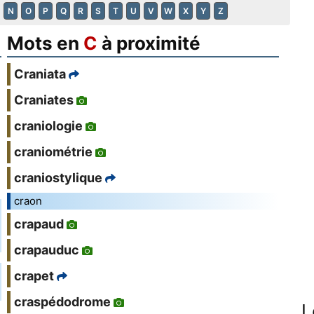
N
O
P
Q
R
S
T
U
V
W
X
Y
Z
Mots en
C
à proximité
Craniata
Craniates
craniologie
craniométrie
craniostylique
craon
crapaud
crapauduc
crapet
craspédodrome
L