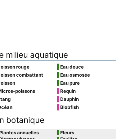
e milieu aquatique
Poisson rouge
Eau douce
Poisson combattant
Eau osmosée
Poisson
Eau pure
Micros-poissons
Requin
Étang
Dauphin
Océan
Blobfish
n botanique
Plantes annuelles
Fleurs