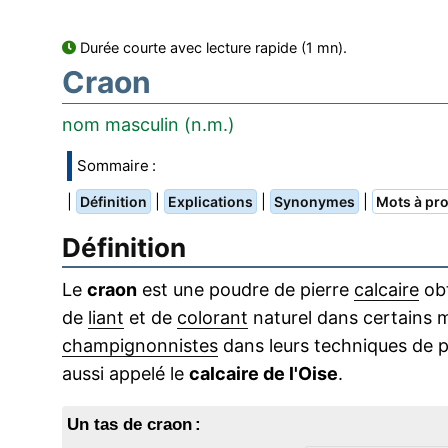
Durée courte avec lecture rapide (1 mn).
Craon
nom masculin (n.m.)
Sommaire :
|
|
|
|
Définition
Explications
Synonymes
Mots à pro
Définition
Le
craon
est une poudre de pierre
calcaire
obt
de
liant
et de
colorant
naturel dans certains mo
champignonnistes
dans leurs techniques de pr
aussi appelé le
calcaire de l'Oise
.
Un tas de craon :