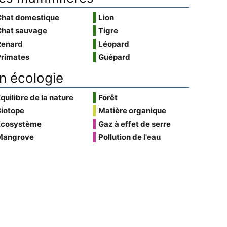
Chat domestique
Lion
Chat sauvage
Tigre
Renard
Léopard
Primates
Guépard
n écologie
quilibre de la nature
Forêt
Biotope
Matière organique
Écosystème
Gaz à effet de serre
Mangrove
Pollution de l'eau