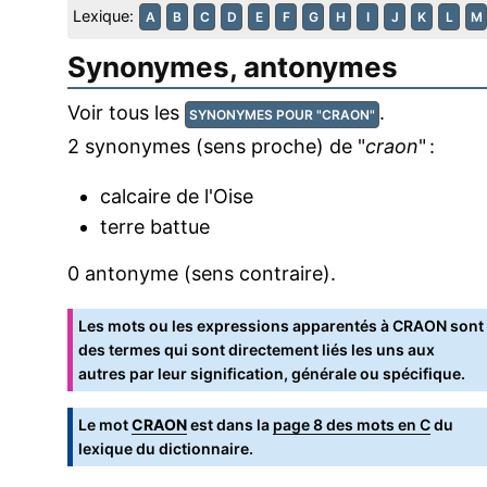
Lexique:
A
B
C
D
E
F
G
H
I
J
K
L
M
Synonymes, antonymes
Voir tous les
.
SYNONYMES POUR "CRAON"
2 synonymes (sens proche) de "
craon
" :
calcaire de l'Oise
terre battue
0 antonyme (sens contraire).
Les mots ou les expressions apparentés à CRAON sont
des termes qui sont directement liés les uns aux
autres par leur signification, générale ou spécifique.
Le mot
CRAON
est dans la
page 8 des mots en C
du
lexique du dictionnaire.