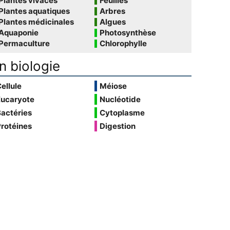
Plantes vivaces
Feuilles
Plantes aquatiques
Arbres
Plantes médicinales
Algues
Aquaponie
Photosynthèse
Permaculture
Chlorophylle
n biologie
ellule
Méiose
Eucaryote
Nucléotide
actéries
Cytoplasme
rotéines
Digestion