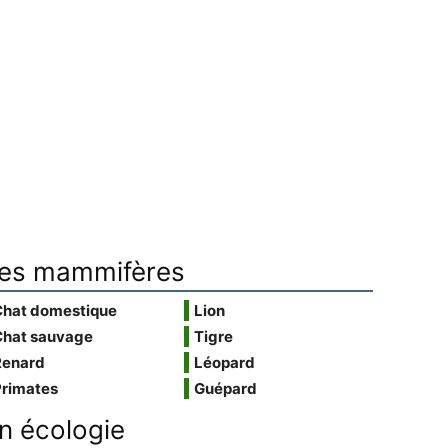
es mammifères
Chat domestique
Lion
Chat sauvage
Tigre
Renard
Léopard
Primates
Guépard
n écologie