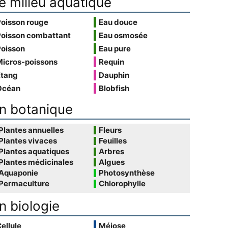
e milieu aquatique
Poisson rouge
Eau douce
Poisson combattant
Eau osmosée
Poisson
Eau pure
Micros-poissons
Requin
Étang
Dauphin
Océan
Blobfish
n botanique
Plantes annuelles
Fleurs
Plantes vivaces
Feuilles
Plantes aquatiques
Arbres
Plantes médicinales
Algues
Aquaponie
Photosynthèse
Permaculture
Chlorophylle
n biologie
ellule
Méiose