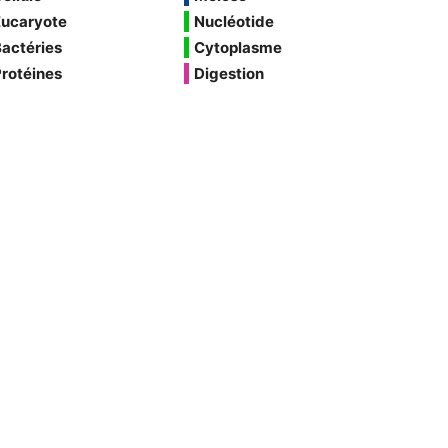
Eucaryote
Nucléotide
actéries
Cytoplasme
rotéines
Digestion