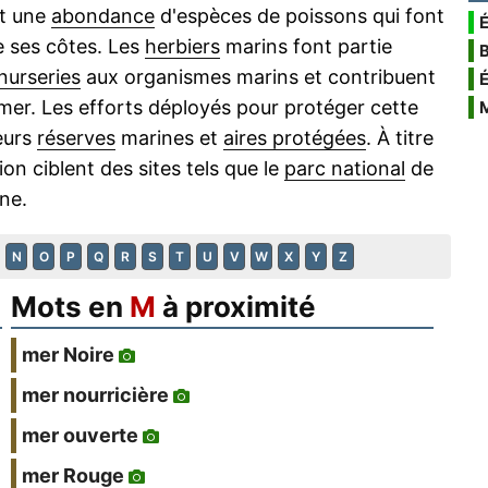
t une
abondance
d'espèces de poissons qui font
É
e ses côtes. Les
herbiers
marins font partie
nurseries
aux organismes marins et contribuent
mer. Les efforts déployés pour protéger cette
ieurs
réserves
marines et
aires protégées
. À titre
on ciblent des sites tels que le
parc national
de
ne.
N
O
P
Q
R
S
T
U
V
W
X
Y
Z
Mots en
M
à proximité
mer Noire
mer nourricière
mer ouverte
mer Rouge