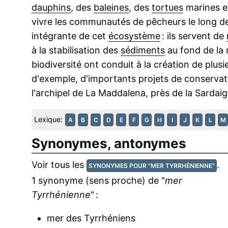
dauphins
, des
baleines
, des
tortues
marines e
vivre les communautés de pêcheurs le long d
intégrante de cet
écosystème
: ils servent de
à la stabilisation des
sédiments
au fond de la 
biodiversité ont conduit à la création de plus
d'exemple, d'importants projets de conservati
l'archipel de La Maddalena, près de la Sardaig
Lexique:
A
B
C
D
E
F
G
H
I
J
K
L
M
Synonymes, antonymes
Voir tous les
.
SYNONYMES POUR "MER TYRRHÉNIENNE"
1 synonyme (sens proche) de "
mer
Tyrrhénienne
" :
mer des Tyrrhéniens