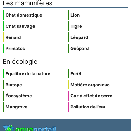
Les mammifères
Chat domestique
Lion
Chat sauvage
Tigre
Renard
Léopard
Primates
Guépard
En écologie
Équilibre de la nature
Forêt
Biotope
Matière organique
Écosystème
Gaz à effet de serre
Mangrove
Pollution de l'eau