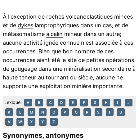
À l'exception de roches volcanoclastiques minces
et de
dykes
lamprophyriques dans un cas, et de
métasomatisme
alcalin
mineur dans un autre;
aucune activité ignée connue n'est associée à ces
occurrences. Bien que bon nombre de ces
occurrences aient été le site de petites opérations
de gougeage dans une minéralisation secondaire à
haute teneur au tournant du siècle, aucune ne
supporte une exploitation minière importante.
Lexique:
A
B
C
D
E
F
G
H
I
J
K
L
M
N
O
P
Q
R
S
T
U
V
W
X
Y
Z
Synonymes, antonymes