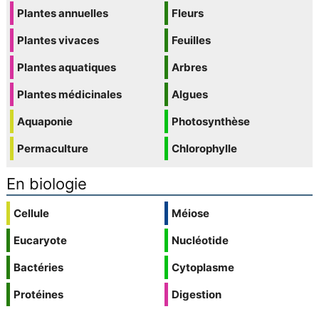
Plantes annuelles
Fleurs
Plantes vivaces
Feuilles
Plantes aquatiques
Arbres
Plantes médicinales
Algues
Aquaponie
Photosynthèse
Permaculture
Chlorophylle
En biologie
Cellule
Méiose
Eucaryote
Nucléotide
Bactéries
Cytoplasme
Protéines
Digestion