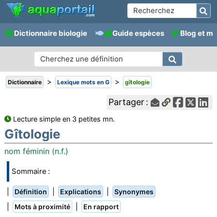
Dictionnaire biologie
Guide espèces
Blog et m
>
>
Dictionnaire
Lexique mots en G
gîtologie
Partager :
Lecture simple en 3 petites mn.
Gîtologie
nom féminin (n.f.)
Sommaire :
|
|
|
Définition
Explications
Synonymes
|
|
Mots à proximité
En rapport