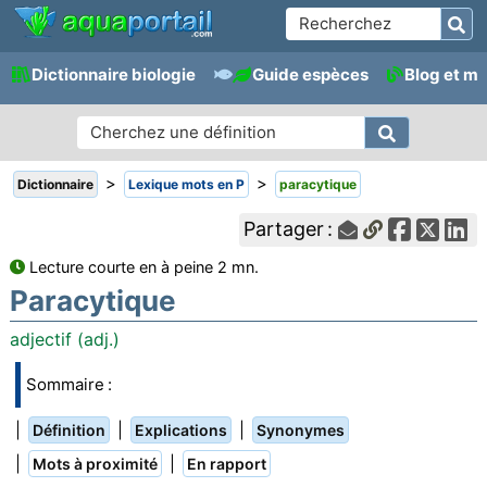
Dictionnaire biologie
Guide espèces
Blog et m
>
>
Dictionnaire
Lexique mots en P
paracytique
Partager :
Lecture courte en à peine 2 mn.
Paracytique
adjectif (adj.)
Sommaire :
|
|
|
Définition
Explications
Synonymes
|
|
Mots à proximité
En rapport