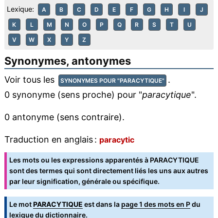
Lexique:
A
B
C
D
E
F
G
H
I
J
K
L
M
N
O
P
Q
R
S
T
U
V
W
X
Y
Z
Synonymes, antonymes
Voir tous les
.
SYNONYMES POUR "PARACYTIQUE"
0 synonyme (sens proche) pour "
paracytique
".
0 antonyme (sens contraire).
Traduction en anglais :
paracytic
Les mots ou les expressions apparentés à PARACYTIQUE
sont des termes qui sont directement liés les uns aux autres
par leur signification, générale ou spécifique.
Le mot
PARACYTIQUE
est dans la
page 1 des mots en P
du
lexique du dictionnaire.