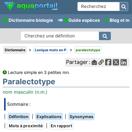
Dictionnaire biologie
Guide espèces
Blog et m
>
>
Dictionnaire
Lexique mots en P
paralectotype
Partager :
Lecture simple en 3 petites mn.
Paralectotype
nom masculin (n.m.)
Sommaire :
|
|
|
Définition
Explications
Synonymes
|
|
Mots à proximité
En rapport