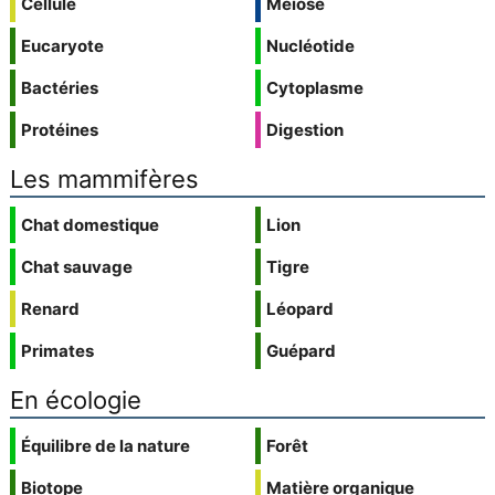
Cellule
Méiose
Eucaryote
Nucléotide
Bactéries
Cytoplasme
Protéines
Digestion
Les mammifères
Chat domestique
Lion
Chat sauvage
Tigre
Renard
Léopard
Primates
Guépard
En écologie
Équilibre de la nature
Forêt
Biotope
Matière organique