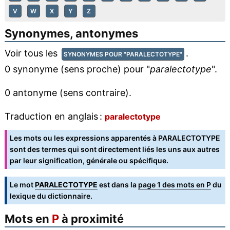
V
W
X
Y
Z
Synonymes, antonymes
Voir tous les
.
SYNONYMES POUR "PARALECTOTYPE"
0 synonyme (sens proche) pour "
paralectotype
".
0 antonyme (sens contraire).
Traduction en anglais :
paralectotype
Les mots ou les expressions apparentés à PARALECTOTYPE
sont des termes qui sont directement liés les uns aux autres
par leur signification, générale ou spécifique.
Le mot
PARALECTOTYPE
est dans la
page 1 des mots en P
du
lexique du dictionnaire.
Mots en
P
à proximité