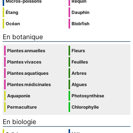
Micros-poissons
Requin
Étang
Dauphin
Océan
Blobfish
En botanique
Plantes annuelles
Fleurs
Plantes vivaces
Feuilles
Plantes aquatiques
Arbres
Plantes médicinales
Algues
Aquaponie
Photosynthèse
Permaculture
Chlorophylle
En biologie