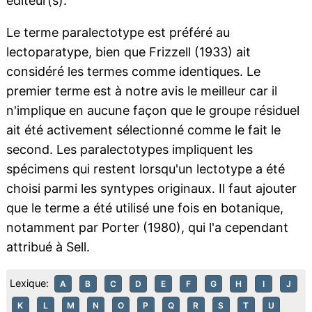
éditeur(s).
Le terme paralectotype est préféré au
lectoparatype, bien que Frizzell (1933) ait
considéré les termes comme identiques. Le
premier terme est à notre avis le meilleur car il
n'implique en aucune façon que le groupe résiduel
ait été activement sélectionné comme le fait le
second. Les paralectotypes impliquent les
spécimens qui restent lorsqu'un lectotype a été
choisi parmi les syntypes originaux. Il faut ajouter
que le terme a été utilisé une fois en botanique,
notamment par Porter (1980), qui l'a cependant
attribué à Sell.
Lexique:
A
B
C
D
E
F
G
H
I
J
K
L
M
N
O
P
Q
R
S
T
U