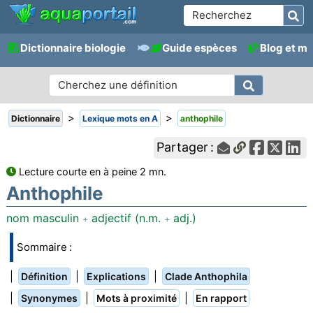
Dictionnaire biologie
Guide espèces
Blog et m
>
>
Dictionnaire
Lexique mots en A
anthophile
Partager :
Lecture courte en à peine 2 mn.
Anthophile
nom masculin
adjectif (n.m.
adj.)
+
+
Sommaire :
|
|
|
Définition
Explications
Clade Anthophila
|
|
|
Synonymes
Mots à proximité
En rapport