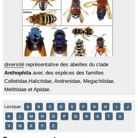
diversité
représentative des abeilles du clade
Anthophila
avec des espèces des familles
Colletidae,Halictidae, Andrenidae, Megachilidae,
Melittidae et Apidae.
Lexique:
A
B
C
D
E
F
G
H
I
J
K
L
M
N
O
P
Q
R
S
T
U
V
W
X
Y
Z