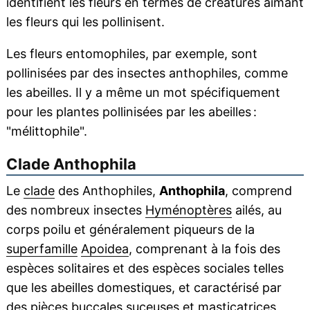
identifient les fleurs en termes de créatures aimant
les fleurs qui les pollinisent.
Les fleurs entomophiles, par exemple, sont
pollinisées par des insectes anthophiles, comme
les abeilles. Il y a même un mot spécifiquement
pour les plantes pollinisées par les abeilles :
"mélittophile".
Clade Anthophila
Le
clade
des Anthophiles,
Anthophila
, comprend
des nombreux insectes
Hyménoptères
ailés, au
corps poilu et généralement piqueurs de la
superfamille
Apoidea
, comprenant à la fois des
espèces solitaires et des espèces sociales telles
que les abeilles domestiques, et caractérisé par
des pièces
buccales
suceuses et
masticatrices