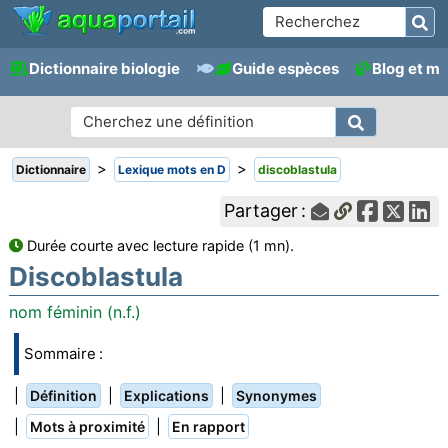
Dictionnaire biologie
Guide espèces
Blog et m
>
>
Dictionnaire
Lexique mots en D
discoblastula
Partager :
Durée courte avec lecture rapide (1 mn).
Discoblastula
nom féminin (n.f.)
Sommaire :
|
|
|
Définition
Explications
Synonymes
|
|
Mots à proximité
En rapport