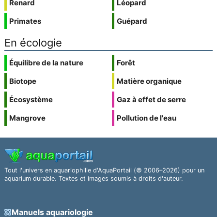
Renard
Léopard
Primates
Guépard
En écologie
Équilibre de la nature
Forêt
Biotope
Matière organique
Écosystème
Gaz à effet de serre
Mangrove
Pollution de l'eau
Tout l'univers en aquariophilie d'AquaPortail (© 2006–2026) pour un
aquarium durable. Textes et images soumis à droits d'auteur.
Manuels aquariologie