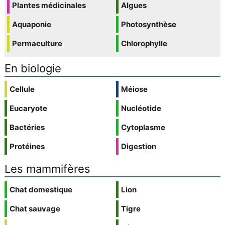
Plantes médicinales
Algues
Aquaponie
Photosynthèse
Permaculture
Chlorophylle
En biologie
Cellule
Méiose
Eucaryote
Nucléotide
Bactéries
Cytoplasme
Protéines
Digestion
Les mammifères
Chat domestique
Lion
Chat sauvage
Tigre