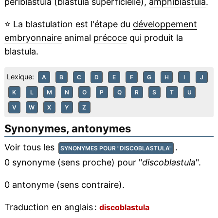
périblastula (blastula superficielle),
amphiblastula
.
⭐
La blastulation est l'étape du
développement
embryonnaire
animal
précoce
qui produit la
blastula.
Lexique:
A
B
C
D
E
F
G
H
I
J
K
L
M
N
O
P
Q
R
S
T
U
V
W
X
Y
Z
Synonymes, antonymes
Voir tous les
.
SYNONYMES POUR "DISCOBLASTULA"
0 synonyme (sens proche) pour "
discoblastula
".
0 antonyme (sens contraire).
Traduction en anglais :
discoblastula