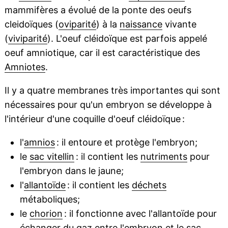
mammifères a évolué de la ponte des oeufs
cleidoïques (
oviparité
) à la
naissance
vivante
(
viviparité
). L'oeuf cléidoïque est parfois appelé
oeuf amniotique, car il est caractéristique des
Amniotes
.
Il y a quatre membranes très importantes qui sont
nécessaires pour qu'un embryon se développe à
l'intérieur d'une coquille d'oeuf cléidoïque :
l'
amnios
: il entoure et protège l'embryon;
le
sac vitellin
: il contient les
nutriments
pour
l'embryon dans le jaune;
l'
allantoïde
: il contient les
déchets
métaboliques;
le
chorion
: il fonctionne avec l'allantoïde pour
échanger du gaz entre l'embryon et le
sac