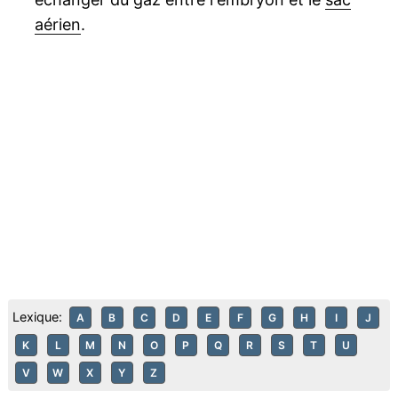
aérien
.
Lexique:
A
B
C
D
E
F
G
H
I
J
K
L
M
N
O
P
Q
R
S
T
U
V
W
X
Y
Z