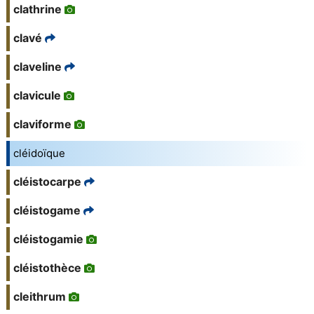
clathrine
clavé
claveline
clavicule
claviforme
cléidoïque
cléistocarpe
cléistogame
cléistogamie
cléistothèce
cleithrum