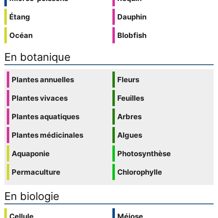
Étang
Dauphin
Océan
Blobfish
En botanique
Plantes annuelles
Fleurs
Plantes vivaces
Feuilles
Plantes aquatiques
Arbres
Plantes médicinales
Algues
Aquaponie
Photosynthèse
Permaculture
Chlorophylle
En biologie
Cellule
Méiose