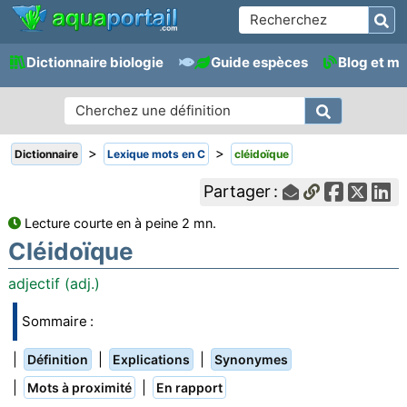
Dictionnaire biologie
Guide espèces
Blog et m
>
>
Dictionnaire
Lexique mots en C
cléidoïque
Partager :
Lecture courte en à peine 2 mn.
Cléidoïque
adjectif (adj.)
Sommaire :
|
|
|
Définition
Explications
Synonymes
|
|
Mots à proximité
En rapport