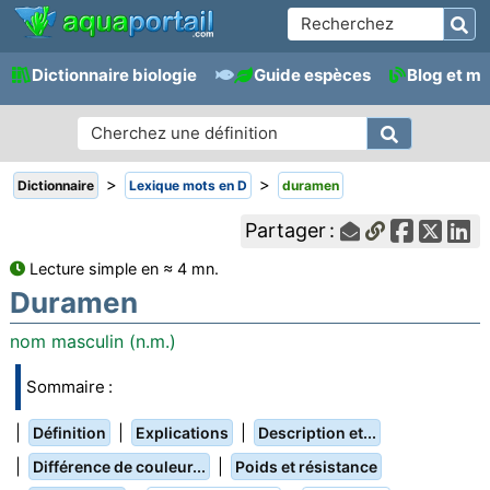
Dictionnaire biologie
Guide espèces
Blog et m
>
>
Dictionnaire
Lexique mots en D
duramen
Partager :
Lecture simple en ≈ 4 mn.
Duramen
nom masculin (n.m.)
Sommaire :
|
|
|
Définition
Explications
Description et...
|
|
Différence de couleur...
Poids et résistance