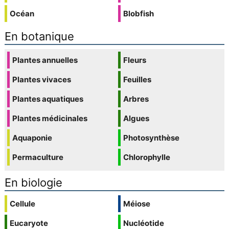
Océan
Blobfish
En botanique
Plantes annuelles
Fleurs
Plantes vivaces
Feuilles
Plantes aquatiques
Arbres
Plantes médicinales
Algues
Aquaponie
Photosynthèse
Permaculture
Chlorophylle
En biologie
Cellule
Méiose
Eucaryote
Nucléotide