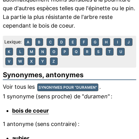
que d'autres espèces telles que l'épinette ou le pin.
La partie la plus résistante de l'arbre reste
cependant le bois de coeur.
Lexique:
A
B
C
D
E
F
G
H
I
J
K
L
M
N
O
P
Q
R
S
T
U
V
W
X
Y
Z
Synonymes, antonymes
Voir tous les
.
SYNONYMES POUR "DURAMEN"
1 synonyme (sens proche) de "
duramen
" :
bois de coeur
1 antonyme (sens contraire) :
aubier