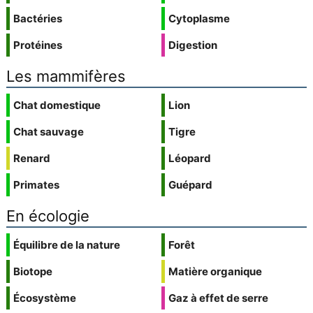
Bactéries
Cytoplasme
Protéines
Digestion
Les mammifères
Chat domestique
Lion
Chat sauvage
Tigre
Renard
Léopard
Primates
Guépard
En écologie
Équilibre de la nature
Forêt
Biotope
Matière organique
Écosystème
Gaz à effet de serre