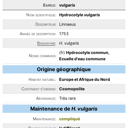
Espèce
:
vulgaris
Nom scientifique:
Hydrocotyle vulgaris
Descripteur:
Linnaeus
Année de description:
1753
Basionyme
:
H. vulgaris
(fr)
Hydrocotyle commun,
Noms communs:
Ecuelle d'eau commune
Origine géographique
Habitat naturel:
Europe et Afrique du Nord
Continent d'origine:
Cosmopolite
Abondance:
Très rare
Maintenance de
H. vulgaris
Maintenance:
compliqué