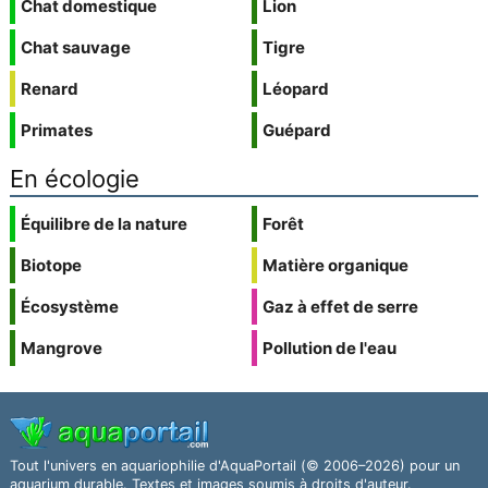
Chat domestique
Lion
Chat sauvage
Tigre
Renard
Léopard
Primates
Guépard
En écologie
Équilibre de la nature
Forêt
Biotope
Matière organique
Écosystème
Gaz à effet de serre
Mangrove
Pollution de l'eau
Tout l'univers en aquariophilie d'AquaPortail (© 2006–2026) pour un
aquarium durable. Textes et images soumis à droits d'auteur.