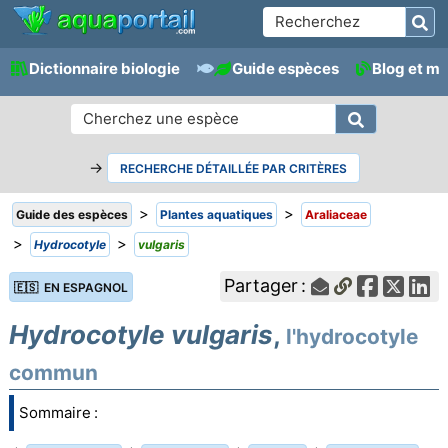
Dictionnaire biologie
Guide espèces
Blog et m
→
RECHERCHE DÉTAILLÉE PAR CRITÈRES
>
>
Guide des espèces
Plantes aquatiques
Araliaceae
>
>
Hydrocotyle
vulgaris
Partager :
🇪🇸 EN ESPAGNOL
Hydrocotyle vulgaris
,
l'hydrocotyle
commun
Sommaire :