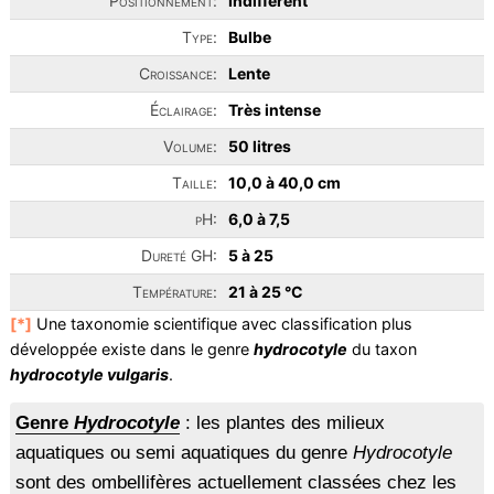
Positionnement:
Indifférent
Type:
Bulbe
Croissance:
Lente
Éclairage:
Très intense
Volume:
50 litres
Taille:
10,0 à 40,0 cm
pH:
6,0 à 7,5
Dureté GH:
5 à 25
Température:
21 à 25 °C
[*]
Une taxonomie scientifique avec classification plus
développée existe dans le genre
hydrocotyle
du taxon
hydrocotyle vulgaris
.
Genre
Hydrocotyle
: les plantes des milieux
aquatiques ou semi aquatiques du genre
Hydrocotyle
sont des ombellifères actuellement classées chez les