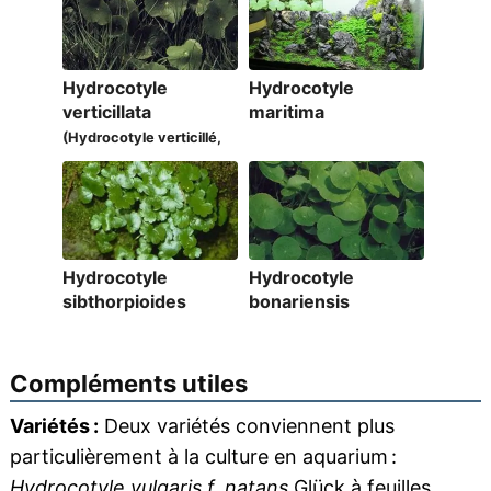
Hydrocotyle
Hydrocotyle
verticillata
maritima
(Hydrocotyle verticillé,
Ecuelle verticillée)
Hydrocotyle
Hydrocotyle
sibthorpioides
bonariensis
Compléments utiles
Variétés :
Deux variétés conviennent plus
particulièrement à la culture en aquarium :
Hydrocotyle vulgaris f. natans
Glück à
feuilles