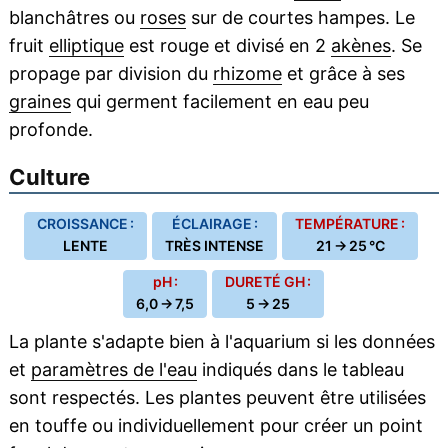
blanchâtres ou
roses
sur de courtes hampes. Le
fruit
elliptique
est rouge et divisé en 2
akènes
. Se
propage par division du
rhizome
et grâce à ses
graines
qui germent facilement en eau peu
profonde.
Culture
CROISSANCE :
ÉCLAIRAGE :
TEMPÉRATURE :
LENTE
TRÈS INTENSE
21 → 25 °C
pH :
DURETÉ GH :
6,0 → 7,5
5 → 25
La plante s'adapte bien à l'aquarium si les données
et
paramètres de l'eau
indiqués dans le tableau
sont respectés. Les plantes peuvent être utilisées
en touffe ou individuellement pour créer un point