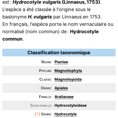
est :
Hydrocotyle vulgaris
(Linnaeus, 1753)
.
L'espèce a été classée à l'origine sous le
basionyme
H. vulgaris
par Linnaeus en 1753.
En français, l'espèce porte le nom vernaculaire ou
normalisé (nom commun) de :
Hydrocotyle
commun
.
Classification taxonomique
Règne
:
Plantae
Phylum
:
Magnoliophyta
Classe
:
Magnoliopsida
Ordre
:
Apiales
Famille
:
Araliaceae
Sous-famille:
Hydrocotyloideae
[*]
Genre
:
Hydrocotyle