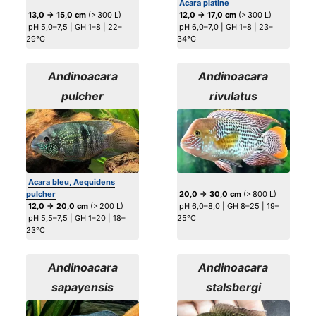
Acara platine
13,0 → 15,0 cm
(> 300 L)
12,0 → 17,0 cm
(> 300 L)
pH 5,0–7,5 | GH 1–8 | 22–
pH 6,0–7,0 | GH 1–8 | 23–
29°C
34°C
Andinoacara
Andinoacara
pulcher
rivulatus
Acara bleu, Aequidens
pulcher
20,0 → 30,0 cm
(> 800 L)
12,0 → 20,0 cm
(> 200 L)
pH 6,0–8,0 | GH 8–25 | 19–
pH 5,5–7,5 | GH 1–20 | 18–
25°C
23°C
Andinoacara
Andinoacara
sapayensis
stalsbergi