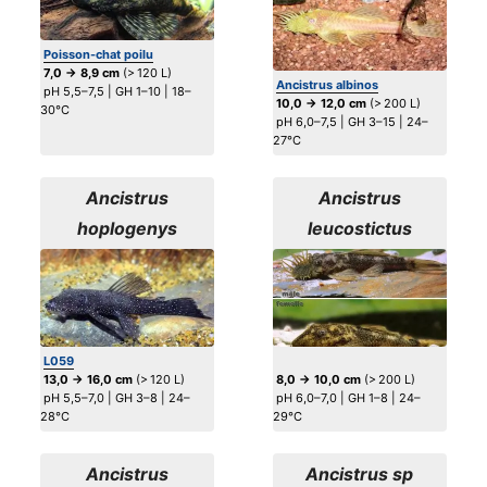
Poisson-chat poilu
7,0 → 8,9 cm
(> 120 L)
Ancistrus albinos
pH 5,5–7,5 | GH 1–10 | 18–
10,0 → 12,0 cm
(> 200 L)
30°C
pH 6,0–7,5 | GH 3–15 | 24–
27°C
Ancistrus
Ancistrus
hoplogenys
leucostictus
L059
13,0 → 16,0 cm
(> 120 L)
8,0 → 10,0 cm
(> 200 L)
pH 5,5–7,0 | GH 3–8 | 24–
pH 6,0–7,0 | GH 1–8 | 24–
28°C
29°C
Ancistrus
Ancistrus sp