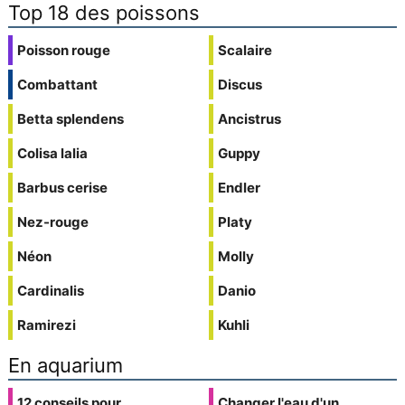
Top 18 des poissons
Poisson rouge
Scalaire
Combattant
Discus
Betta splendens
Ancistrus
Colisa lalia
Guppy
Barbus cerise
Endler
Nez-rouge
Platy
Néon
Molly
Cardinalis
Danio
Ramirezi
Kuhli
En aquarium
12 conseils pour
Changer l'eau d'un