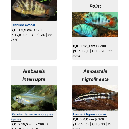
Point
Cichlidé avocat
7,0 → 9,5 cm
(> 120 L)
pH 7,0–8,5 | GH 10–30 | 22–
28°C
8,0 → 12,0 cm
(> 200 L)
pH 7,0–8,0 | GH 8–20 | 22–
30°C
Ambassis
Ambastaia
interrupta
nigrolineata
Perche de verre à longues
Loche à lignes noires
épines
6,0 → 8,0 cm
(> 120 L)
7,0 → 10,5 cm
(> 200 L)
pH 6,5–7,5 | GH 3–10 | 15–