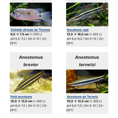
Cichlidé africain de Thomas
Anostome rayé
6,0 → 7,5 cm
(> 200 L)
12,0 → 16,0 cm
(> 450 L)
pH 5,5–7,5 | GH 3–15 | 22–
pH 6,0–8,0 | GH 5–15 | 22–
28°C
28°C
Anostomus
Anostomus
brevior
ternetzi
Petit anostome
Anostome de Ternetz
10,0 → 12,0 cm
(> 300 L)
10,0 → 12,0 cm
(> 300 L)
pH 6,0–7,5 | GH 3–12 | 23–
pH 6,0–7,5 | GH 3–15 | 23–
26°C
28°C