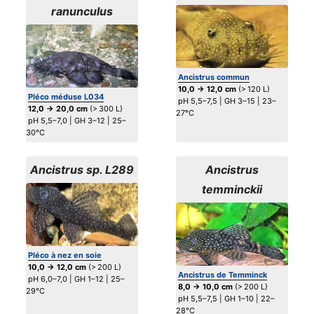
ranunculus
Ancistrus commun
10,0 → 12,0 cm
(> 120 L)
Pléco méduse L034
pH 5,5–7,5 | GH 3–15 | 23–
12,0 → 20,0 cm
(> 300 L)
27°C
pH 5,5–7,0 | GH 3–12 | 25–
30°C
Ancistrus sp. L289
Ancistrus
temminckii
Pléco à nez en soie
10,0 → 12,0 cm
(> 200 L)
Ancistrus de Temminck
pH 6,0–7,0 | GH 1–12 | 25–
8,0 → 10,0 cm
(> 200 L)
29°C
pH 5,5–7,5 | GH 1–10 | 22–
28°C