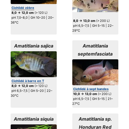
Cichlidé zèbre
8,0 → 12,0 cm
(> 120 L)
pH 7,0–8,0 | GH 10–20 | 20–
8,0 → 13,0 cm
(> 200 L)
36°C
pH 6,5–7,5 | GH 5–15 | 22–
29°C
Amatitlania sajica
Amatitlania
septemfasciata
Cichlidé à barre en T
8,0 → 12,0 cm
(> 120 L)
Cichlidé à sept bandes
pH 6,5–7,5 | GH 5–20 | 22–
10,0 → 13,0 cm
(> 200 L)
30°C
pH 6,5–7,5 | GH 5–15 | 21–
27°C
Amatitlania siquia
Amatitlania sp.
Honduran Red