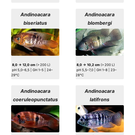
Andinoacara
Andinoacara
biseriatus
blombergi
8,0 → 12,0 cm
(> 200 L)
8,0 → 10,2 cm
(> 200 L)
pH 5,0–6,5 | GH 1–5 | 24–
pH 5,5–7,0 | GH 1–8 | 23–
29°C
28°C
Andinoacara
Andinoacara
coeruleopunctatus
latifrons