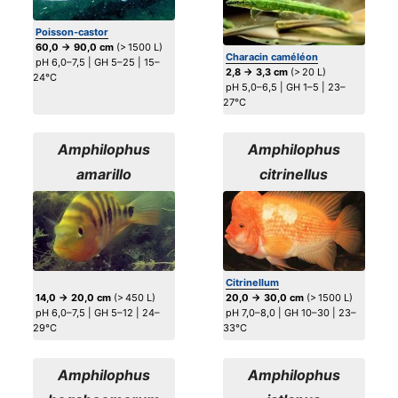
Poisson-castor
60,0 → 90,0 cm
(> 1500 L)
Characin caméléon
pH 6,0–7,5 | GH 5–25 | 15–
2,8 → 3,3 cm
(> 20 L)
24°C
pH 5,0–6,5 | GH 1–5 | 23–
27°C
Amphilophus
Amphilophus
amarillo
citrinellus
Citrinellum
14,0 → 20,0 cm
(> 450 L)
20,0 → 30,0 cm
(> 1500 L)
pH 6,0–7,5 | GH 5–12 | 24–
pH 7,0–8,0 | GH 10–30 | 23–
29°C
33°C
Amphilophus
Amphilophus