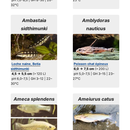
pH 7,0–8,0 | GH 8–30 | 26–
25°C
32°C
Ambastaia
Amblydoras
sidthimunki
nauticus
Loche naine, Botia
Poisson-chat épineux
sidthimunki
6,0 → 7,5 cm
(> 200 L)
4,5 → 5,5 cm
(> 120 L)
pH 5,0–7,5 | GH 3–15 | 23–
pH 6,0–7,5 | GH 3–12 | 22–
27°C
30°C
Ameca splendens
Ameiurus catus