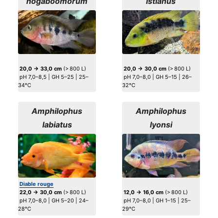
hogaboomorum
istlanus
20,0 → 33,0 cm
(> 800 L)
20,0 → 30,0 cm
(> 800 L)
pH 7,0–8,5 | GH 5–25 | 25–
pH 7,0–8,0 | GH 5–15 | 26–
34°C
32°C
Amphilophus
Amphilophus
labiatus
lyonsi
Diable rouge
22,0 → 30,0 cm
(> 800 L)
12,0 → 16,0 cm
(> 800 L)
pH 7,0–8,0 | GH 5–20 | 24–
pH 7,0–8,0 | GH 1–15 | 25–
28°C
29°C