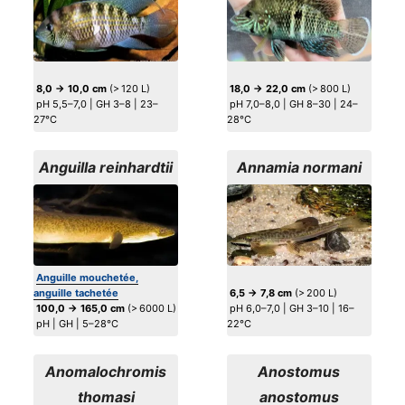
8,0 → 10,0 cm
(> 120 L)
18,0 → 22,0 cm
(> 800 L)
pH 5,5–7,0 | GH 3–8 | 23–
pH 7,0–8,0 | GH 8–30 | 24–
27°C
28°C
Anguilla reinhardtii
Annamia normani
Anguille mouchetée,
anguille tachetée
6,5 → 7,8 cm
(> 200 L)
100,0 → 165,0 cm
(> 6000 L)
pH 6,0–7,0 | GH 3–10 | 16–
pH | GH | 5–28°C
22°C
Anomalochromis
Anostomus
thomasi
anostomus