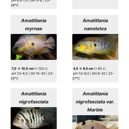
pH 6,5–7,5 | GH 3–8 | 23–
28°C
Amatitlania
Amatitlania
myrnae
nanolutea
7,0 → 10,0 cm
(> 120 L)
4,5 → 6,5 cm
(> 80 L)
pH 7,0–8,5 | GH 15–30 | 23–
pH 7,0–8,0 | GH 8–20 | 22–
26°C
27°C
Amatitlania
Amatitlania
nigrofasciata
nigrofasciata var.
Marble