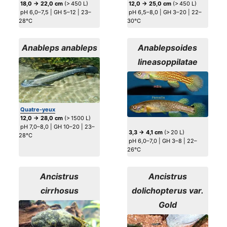
18,0 → 22,0 cm
(> 450 L)
12,0 → 25,0 cm
(> 450 L)
pH 6,0–7,5 | GH 5–12 | 23–
pH 6,5–8,0 | GH 3–20 | 22–
28°C
30°C
Anableps anableps
Anablepsoides
lineasoppilatae
Quatre-yeux
12,0 → 28,0 cm
(> 1500 L)
pH 7,0–8,0 | GH 10–20 | 23–
3,3 → 4,1 cm
(> 20 L)
28°C
pH 6,0–7,0 | GH 3–8 | 22–
26°C
Ancistrus
Ancistrus
cirrhosus
dolichopterus var.
Gold