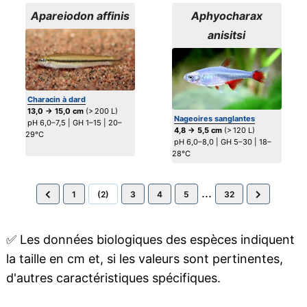
Apareiodon affinis
Aphyocharax
anisitsi
Characin à dard
13,0 → 15,0 cm
(> 200 L)
Nageoires sanglantes
pH 6,0–7,5 | GH 1–15 | 20–
4,8 → 5,5 cm
(> 120 L)
29°C
pH 6,0–8,0 | GH 5–30 | 18–
28°C
...
1
(2)
3
4
5
32
✅
Les données biologiques des espèces indiquent
la taille en cm et, si les valeurs sont pertinentes,
d'autres caractéristiques spécifiques.