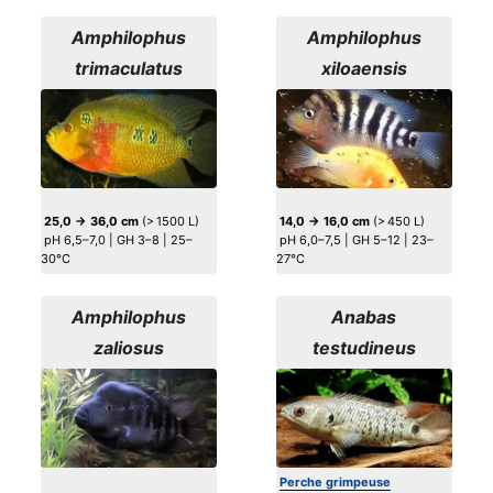
Amphilophus
Amphilophus
trimaculatus
xiloaensis
25,0 → 36,0 cm
(> 1500 L)
14,0 → 16,0 cm
(> 450 L)
pH 6,5–7,0 | GH 3–8 | 25–
pH 6,0–7,5 | GH 5–12 | 23–
30°C
27°C
Amphilophus
Anabas
zaliosus
testudineus
Perche grimpeuse