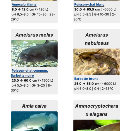
Améca brillante
Poisson-chat blanc
8,0 → 12,0 cm
(> 120 L)
30,0 → 95,0 cm
(> 6000 L)
pH 6,5–8,0 | GH 10–30 | 23–
pH 6,5–8,5 | GH 10–30 | 2–
29°C
30°C
Ameiurus melas
Ameiurus
nebulosus
Poisson-chat commun,
Barbotte noire
Barbotte brune
25,0 → 60,0 cm
(> 1500 L)
25,0 → 55,0 cm
(> 6000 L)
pH 5,5–8,0 | GH 3–25 | 8–
pH 6,0–8,0 | GH | 2–36°C
30°C
Amia calva
Ammocryptochara
x elegans