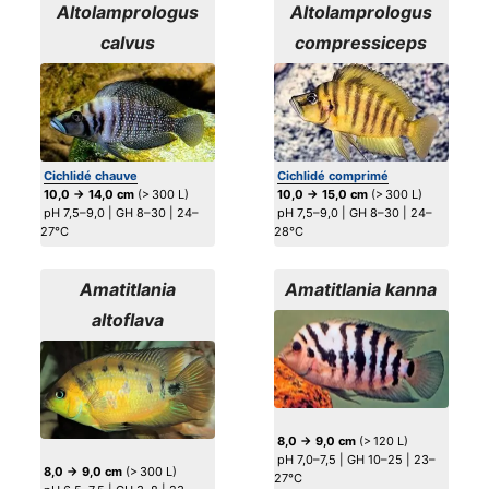
Altolamprologus
Altolamprologus
calvus
compressiceps
Cichlidé chauve
Cichlidé comprimé
10,0 → 14,0 cm
(> 300 L)
10,0 → 15,0 cm
(> 300 L)
pH 7,5–9,0 | GH 8–30 | 24–
pH 7,5–9,0 | GH 8–30 | 24–
27°C
28°C
Amatitlania
Amatitlania kanna
altoflava
8,0 → 9,0 cm
(> 120 L)
pH 7,0–7,5 | GH 10–25 | 23–
8,0 → 9,0 cm
(> 300 L)
27°C