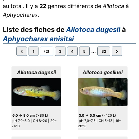
au total. Il y a
22
genres différents de
Allotoca
à
Aphyocharax
.
Liste des fiches de
Allotoca dugesii
à
Aphyocharax anisitsi
...
1
(2)
3
4
5
32
Allotoca dugesii
Allotoca goslinei
6,0 → 8,0 cm
(> 80 L)
3,0 → 5,0 cm
(> 120 L)
pH 7,0–8,0 | GH 8–20 | 20–
pH 7,0–7,5 | GH 5–12 | 16–
24°C
28°C