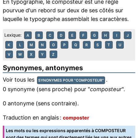
En typographie, le composteur est une règle
pourvue d'un rebord sur deux de ses côtés sur
laquelle le typographe assemblait les caractères.
Lexique:
A
B
C
D
E
F
G
H
I
J
K
L
M
N
O
P
Q
R
S
T
U
V
W
X
Y
Z
Synonymes, antonymes
Voir tous les
.
SYNONYMES POUR "COMPOSTEUR"
0 synonyme (sens proche) pour "
composteur
".
0 antonyme (sens contraire).
Traduction en anglais :
composter
Les mots ou les expressions apparentés à COMPOSTEUR
sont des termes qui sont directement liés les uns aux autres