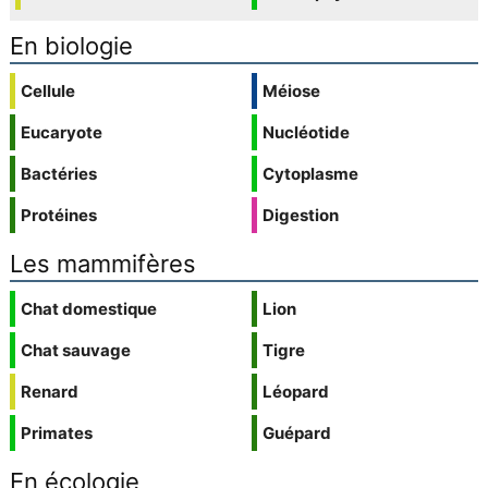
En biologie
Cellule
Méiose
Eucaryote
Nucléotide
Bactéries
Cytoplasme
Protéines
Digestion
Les mammifères
Chat domestique
Lion
Chat sauvage
Tigre
Renard
Léopard
Primates
Guépard
En écologie