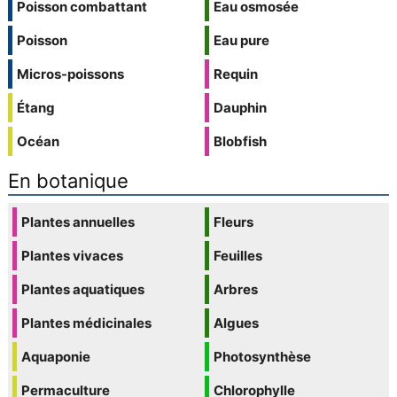
Poisson combattant
Eau osmosée
Poisson
Eau pure
Micros-poissons
Requin
Étang
Dauphin
Océan
Blobfish
En botanique
Plantes annuelles
Fleurs
Plantes vivaces
Feuilles
Plantes aquatiques
Arbres
Plantes médicinales
Algues
Aquaponie
Photosynthèse
Permaculture
Chlorophylle