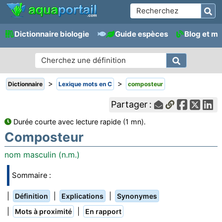
Dictionnaire biologie
Guide espèces
Blog et m
>
>
Dictionnaire
Lexique mots en C
composteur
Partager :
Durée courte avec lecture rapide (1 mn).
Composteur
nom masculin (n.m.)
Sommaire :
|
|
|
Définition
Explications
Synonymes
|
|
Mots à proximité
En rapport