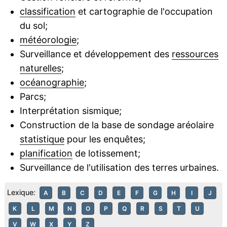
classification
et cartographie de l'occupation
du sol;
météorologie
;
Surveillance et développement des
ressources
naturelles
;
océanographie
;
Parcs;
Interprétation sismique;
Construction de la base de sondage aréolaire
statistique
pour les enquêtes;
planification
de lotissement;
Surveillance de l'utilisation des terres urbaines.
Lexique:
A
B
C
D
E
F
G
H
I
J
K
L
M
N
O
P
Q
R
S
T
U
V
W
X
Y
Z