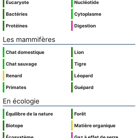
Eucaryote
Nucléotide
Bactéries
Cytoplasme
Protéines
Digestion
Les mammifères
Chat domestique
Lion
Chat sauvage
Tigre
Renard
Léopard
Primates
Guépard
En écologie
Équilibre de la nature
Forêt
Biotope
Matière organique
Écosystème
Gaz à effet de serre