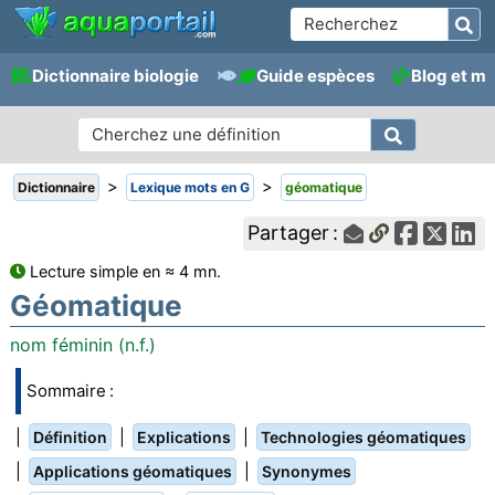
Dictionnaire biologie
Guide espèces
Blog et m
>
>
Dictionnaire
Lexique mots en G
géomatique
Partager :
Lecture simple en ≈ 4 mn.
Géomatique
nom féminin (n.f.)
Sommaire :
|
|
|
Définition
Explications
Technologies géomatiques
|
|
Applications géomatiques
Synonymes