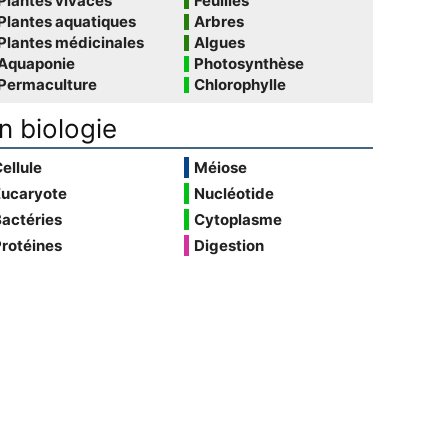
Plantes vivaces
Feuilles
Plantes aquatiques
Arbres
Plantes médicinales
Algues
Aquaponie
Photosynthèse
Permaculture
Chlorophylle
n biologie
ellule
Méiose
Eucaryote
Nucléotide
actéries
Cytoplasme
rotéines
Digestion