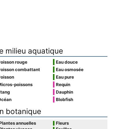
e milieu aquatique
Poisson rouge
Eau douce
Poisson combattant
Eau osmosée
Poisson
Eau pure
Micros-poissons
Requin
Étang
Dauphin
Océan
Blobfish
n botanique
Plantes annuelles
Fleurs