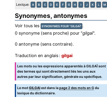
Lexique:
A
B
C
D
E
F
G
H
I
J
K
L
M
Synonymes, antonymes
Voir tous les
.
SYNONYMES POUR "GILGAÏ"
0 synonyme (sens proche) pour "
gilgaï
".
0 antonyme (sens contraire).
Traduction en anglais :
gilgai
Les mots ou les expressions apparentés à GILGAÏ sont
des termes qui sont directement liés les uns aux
autres par leur signification, générale ou spécifique.
Le mot
GILGAI
est dans la
page 2 des mots en G
du
lexique du dictionnaire.