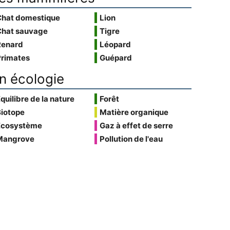
Chat domestique
Lion
Chat sauvage
Tigre
Renard
Léopard
Primates
Guépard
n écologie
quilibre de la nature
Forêt
Biotope
Matière organique
Écosystème
Gaz à effet de serre
Mangrove
Pollution de l'eau