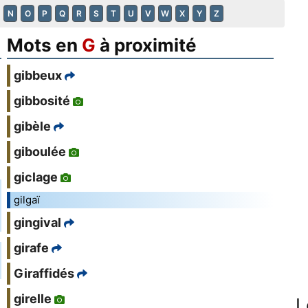
N
O
P
Q
R
S
T
U
V
W
X
Y
Z
Mots en
G
à proximité
gibbeux
gibbosité
gibèle
giboulée
giclage
gilgaï
gingival
girafe
Giraffidés
girelle
L