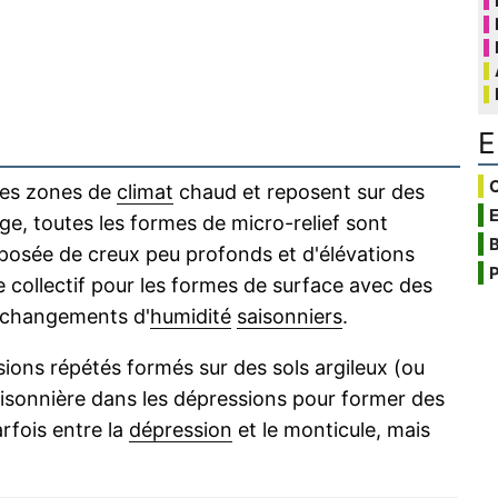
E
C
 les zones de
climat
chaud et reposent sur des
rge, toutes les formes de micro-relief sont
B
osée de creux peu profonds et d'élévations
P
e collectif pour les formes de surface avec des
s changements d'
humidité
saisonniers
.
sions répétés formés sur des sols argileux (ou
aisonnière dans les dépressions pour former des
rfois entre la
dépression
et le monticule, mais